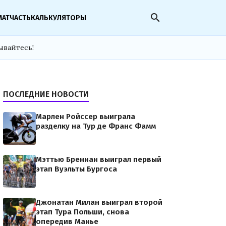
search
МАТЧАСТЬ
КАЛЬКУЛЯТОРЫ
ывайтесь!
ПОСЛЕДНИЕ НОВОСТИ
Марлен Ройссер выиграла
разделку на Тур де Франс Фамм
Мэттью Бреннан выиграл первый
этап Вуэльты Бургоса
Джонатан Милан выиграл второй
этап Тура Польши, снова
опередив Манье