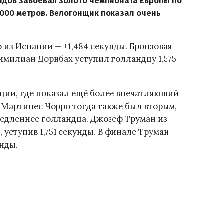
дов завоевал золото чемпионата Европы по
1000 метров. Велогонщик показал очень
 из Испании — +1,484 секунды. Бронзовая
имилиан Дорнбах уступил голландцу 1,575
ции, где показал ещё более впечатляющий
о Мартинес Чорро тогда также был вторым,
медленнее голландца. Джозеф Труман из
 уступив 1,751 секунды. В финале Труман
унды.