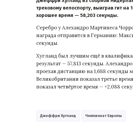
Джеффри Хугланд из сборной Нидерлан
трековому велоспорту, выиграв гит на 
хорошее время — 58,203 секунды.
Серебро у Алехандро Мартинеса Чорро
награда отправится в Германию: Макс
секунды.
Хугланд был лучшим ещё в квалифика
результат — 57,813 секунды. Алехандр
проехав дистанцию на 1,688 секунды 
Великобритании показал третье время,
показал четвёртое время — +2,088 сек
Джеффри Хугланд
Чемпионат Европы