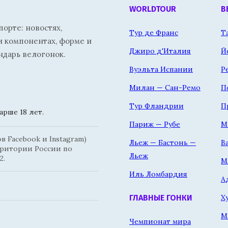
WORLDTOUR
В
орте: новостях,
Тур де Франс
Т
и компонентах, форме и
Джиро д'Италия
Й
ндарь велогонок.
Вуэльта Испании
Р
Милан — Сан-Ремо
П
Тур Фландрии
П
рше 18 лет.
Париж — Рубе
М
 Facebook и Instagram)
Льеж — Бастонь —
В
рритории России по
Льеж
2.
М
Иль Ломбардия
А
Х
ГЛАВНЫЕ ГОНКИ
М
Чемпионат мира