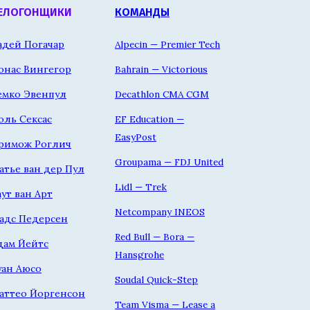
ЕЛОГОНЩИКИ
КОМАНДЫ
адей Погачар
Alpecin — Premier Tech
онас Вингегор
Bahrain — Victorious
емко Эвенпул
Decathlon CMA CGM
оль Сексас
EF Education —
EasyPost
римож Роглич
Groupama — FDJ United
атье ван дер Пул
Lidl — Trek
аут ван Арт
Netcompany INEOS
адс Педерсен
Red Bull — Bora —
дам Йейтс
Hansgrohe
уан Аюсо
Soudal Quick-Step
аттео Йоргенсон
Team Visma — Lease a