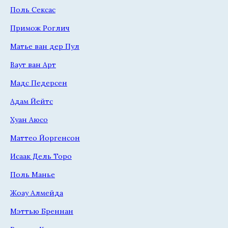
Поль Сексас
Примож Роглич
Матье ван дер Пул
Ваут ван Арт
Мадс Педерсен
Адам Йейтс
Хуан Аюсо
Маттео Йоргенсон
Исаак Дель Торо
Поль Манье
Жоау Алмейда
Мэттью Бреннан