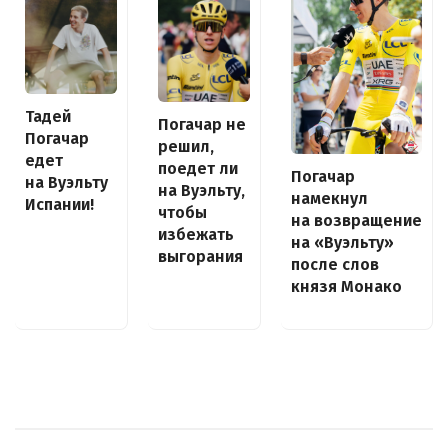
Тадей
Погачар не
Погачар
решил,
едет
поедет ли
Погачар
на Вуэльту
на Вуэльту,
намекнул
Испании!
чтобы
на возвращение
избежать
на «Вуэльту»
выгорания
после слов
князя Монако