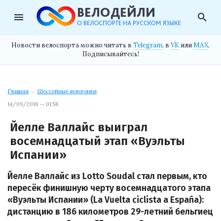
menu
search
Новости велоспорта можно читать в
Telegram
, в
VK
или
MAX
.
Подписывайтесь!
Главная
→
Шоссейные велогонки
14/09/2018 — 01:58
Йелле Валлайс выиграл
восемнадцатый этап «Вуэльты
Испании»
Йелле Валлайс из Lotto Soudal стал первым, кто
пересёк финишную черту восемнадцатого этапа
«Вуэльты Испании» (La Vuelta ciclista a España):
дистанцию в 186 километров 29-летний бельгиец