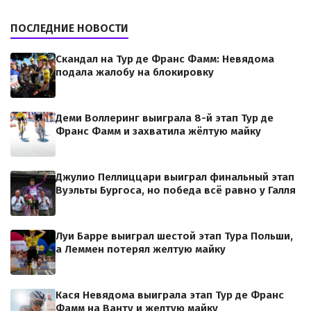
ПОСЛЕДНИЕ НОВОСТИ
Скандал на Тур де Франс Фамм: Невядома
подала жалобу на блокировку
Деми Воллеринг выиграла 8-й этап Тур де
Франс Фамм и захватила жёлтую майку
Джулио Пеллиццари выиграл финальный этап
Вуэльты Бургоса, но победа всё равно у Галля
Луи Барре выиграл шестой этап Тура Польши,
а Леммен потерял желтую майку
Кася Невядома выиграла этап Тур де Франс
Фамм на Ванту и желтую майку