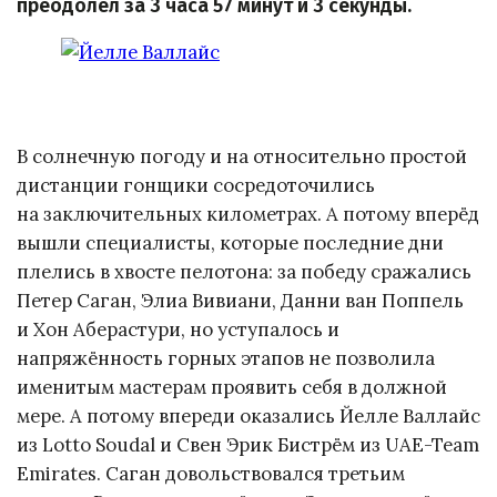
преодолел за 3 часа 57 минут и 3 секунды.
В солнечную погоду и на относительно простой
дистанции гонщики сосредоточились
на заключительных километрах. А потому вперёд
вышли специалисты, которые последние дни
плелись в хвосте пелотона: за победу сражались
Петер Саган, Элиа Вивиани, Данни ван Поппель
и Хон Аберастури, но уступалось и
напряжённость горных этапов не позволила
именитым мастерам проявить себя в должной
мере. А потому впереди оказались Йелле Валлайс
из Lotto Soudal и Свен Эрик Бистрём из UAE-Team
Emirates. Саган довольствовался третьим