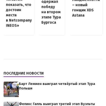
одержал
показать, что
– новый
победу
достоин
гонщик XDS
на втором
места
Astana
этапе Тура
в Netcompany
Бургоса
INEOS»
ПОСЛЕДНИЕ НОВОСТИ
Барт Леммен выиграл четвёртый этап Тура
Польши
Феликс Галль выиграл третий этап Вуэльты