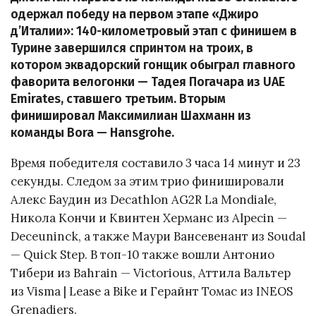
одержал победу на первом этапе «Джиро
д’Италии»: 140-километровый этап с финишем в
Турине завершился спринтом на троих, в
котором эквадорский гонщик обыграл главного
фаворита велогонки — Тадея Погачара из UAE
Emirates, ставшего третьим. Вторым
финишировал Максимилиан Шахманн из
команды Bora — Hansgrohe.
Время победителя составило 3 часа 14 минут и 23
секунды. Следом за этим трио финишировали
Алекс Баудин из Decathlon AG2R La Mondiale,
Никола Кончи и Квинтен Херманс из Alpecin —
Deceuninck, а также Маури Вансевенант из Soudal
— Quick Step. В топ-10 также вошли Антонио
Тибери из Bahrain — Victorious, Аттила Вальтер
из Visma | Lease a Bike и Герайнт Томас из INEOS
Grenadiers.