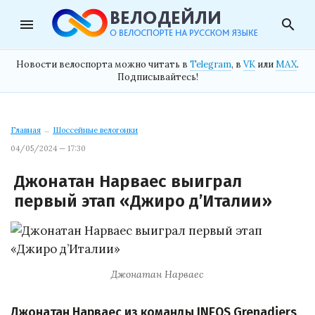
menu
search
Новости велоспорта можно читать в
Telegram
, в
VK
или
MAX
.
Подписывайтесь!
Главная
→
Шоссейные велогонки
04/05/2024 — 17:30
Джонатан Нарваес выиграл
первый этап «Джиро д’Италии»
Джонатан Нарваес
Джонатан Нарваес из команды INEOS Grenadiers