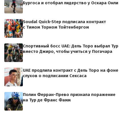
Бургоса и отобрал лидерство у Оскара Онли
Soudal Quick-Step подписала контракт
с Тимом Торном Тойтенбергом
Спортивный босс UAE: Дель Торо выбрал Тур
вместо Джиро, чтобы учиться у Погачара
UAE продлила контракт с Дель Торо на фоне
слухов о подписании Сексаса
Полин Ферран-Прево признала поражение
на Тур де Франс Фамм