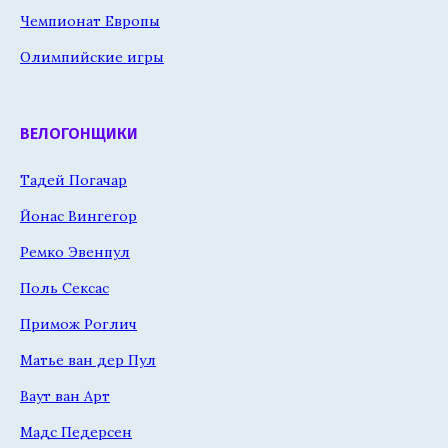
Чемпионат Европы
Олимпийские игры
ВЕЛОГОНЩИКИ
Тадей Погачар
Йонас Вингегор
Ремко Эвенпул
Поль Сексас
Примож Роглич
Матье ван дер Пул
Ваут ван Арт
Мадс Педерсен