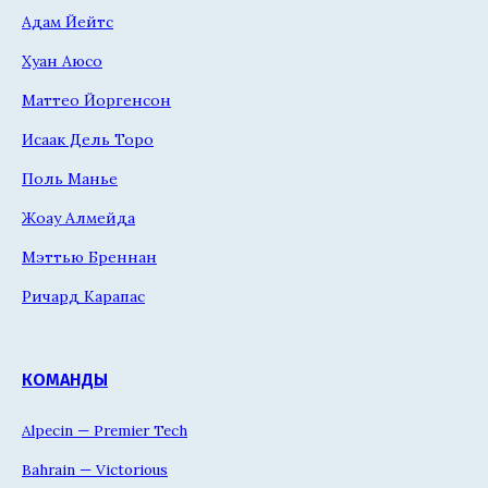
Адам Йейтс
Хуан Аюсо
Маттео Йоргенсон
Исаак Дель Торо
Поль Манье
Жоау Алмейда
Мэттью Бреннан
Ричард Карапас
КОМАНДЫ
Alpecin — Premier Tech
Bahrain — Victorious