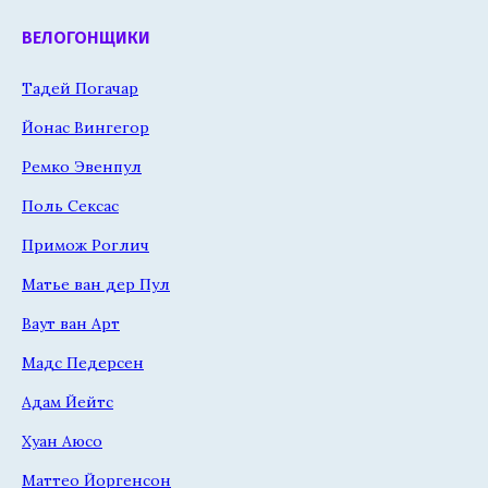
ВЕЛОГОНЩИКИ
Тадей Погачар
Йонас Вингегор
Ремко Эвенпул
Поль Сексас
Примож Роглич
Матье ван дер Пул
Ваут ван Арт
Мадс Педерсен
Адам Йейтс
Хуан Аюсо
Маттео Йоргенсон