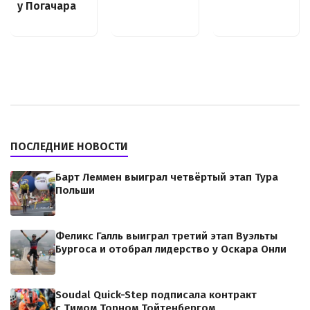
у Погачара
ПОСЛЕДНИЕ НОВОСТИ
Барт Леммен выиграл четвёртый этап Тура
Польши
Феликс Галль выиграл третий этап Вуэльты
Бургоса и отобрал лидерство у Оскара Онли
Soudal Quick-Step подписала контракт
с Тимом Торном Тойтенбергом