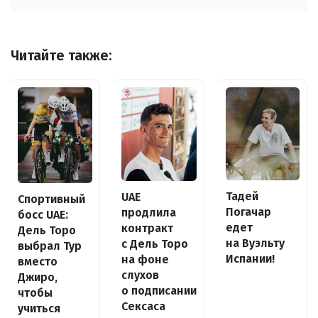
Читайте также:
Тадей
UAE
Спортивный
Погачар
продлила
босс UAE:
едет
контракт
Дель Торо
на Вуэльту
с Дель Торо
выбрал Тур
Испании!
на фоне
вместо
слухов
Джиро,
о подписании
чтобы
Сексаса
учиться