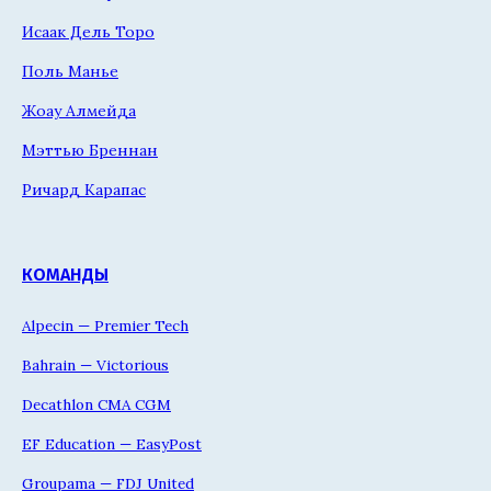
Исаак Дель Торо
Поль Манье
Жоау Алмейда
Мэттью Бреннан
Ричард Карапас
КОМАНДЫ
Alpecin — Premier Tech
Bahrain — Victorious
Decathlon CMA CGM
EF Education — EasyPost
Groupama — FDJ United