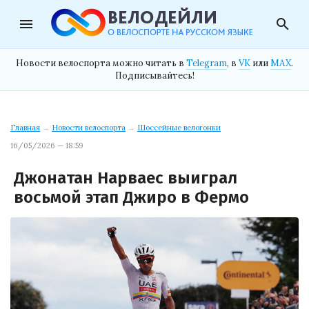
menu
search
Новости велоспорта можно читать в
Telegram
, в
VK
или
MAX
.
Подписывайтесь!
Главная
→
Новости велоспорта
→
Шоссейные велогонки
16/05/2026 — 18:59
Джонатан Нарваес выиграл
восьмой этап Джиро в Фермо