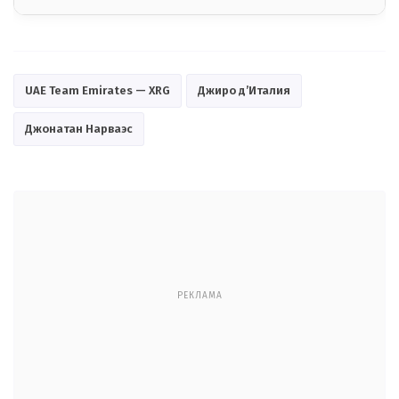
UAE Team Emirates — XRG
Джиро д’Италия
Джонатан Нарваэс
РЕКЛАМА