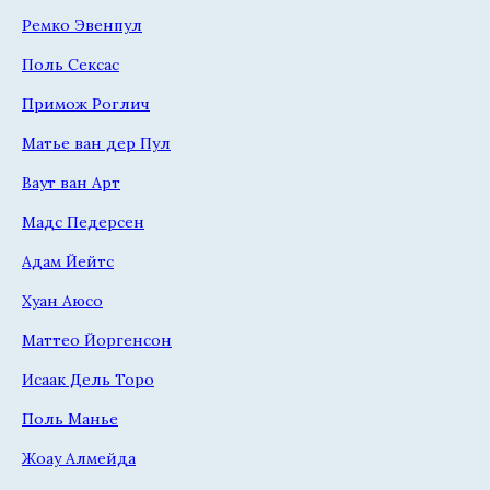
Ремко Эвенпул
Поль Сексас
Примож Роглич
Матье ван дер Пул
Ваут ван Арт
Мадс Педерсен
Адам Йейтс
Хуан Аюсо
Маттео Йоргенсон
Исаак Дель Торо
Поль Манье
Жоау Алмейда