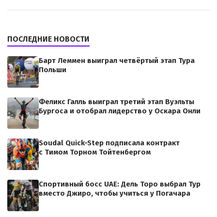
ПОСЛЕДНИЕ НОВОСТИ
Барт Леммен выиграл четвёртый этап Тура
Польши
Феликс Галль выиграл третий этап Вуэльты
Бургоса и отобрал лидерство у Оскара Онли
Soudal Quick-Step подписала контракт
с Тимом Торном Тойтенбергом
Спортивный босс UAE: Дель Торо выбрал Тур
вместо Джиро, чтобы учиться у Погачара