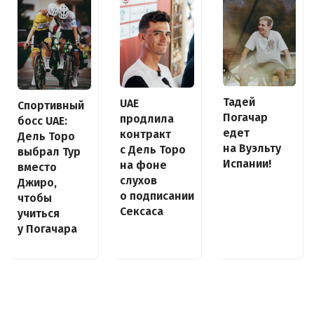
Тадей
UAE
Спортивный
Погачар
продлила
босс UAE:
едет
контракт
Дель Торо
на Вуэльту
с Дель Торо
выбрал Тур
Испании!
на фоне
вместо
слухов
Джиро,
о подписании
чтобы
Сексаса
учиться
у Погачара