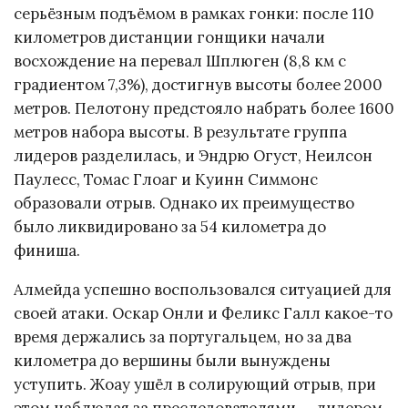
серьёзным подъёмом в рамках гонки: после 110
километров дистанции гонщики начали
восхождение на перевал Шплюген (8,8 км с
градиентом 7,3%), достигнув высоты более 2000
метров. Пелотону предстояло набрать более 1600
метров набора высоты. В результате группа
лидеров разделилась, и Эндрю Огуст, Неилсон
Паулесс, Томас Глоаг и Куинн Симмонс
образовали отрыв. Однако их преимущество
было ликвидировано за 54 километра до
финиша.
Алмейда успешно воспользовался ситуацией для
своей атаки. Оскар Онли и Феликс Галл какое-то
время держались за португальцем, но за два
километра до вершины были вынуждены
уступить. Жоау ушёл в солирующий отрыв, при