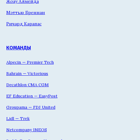
Жоау Алмейда
Мэттью Бреннан
Ричард Карапас
КОМАНДЫ
Alpecin — Premier Tech
Bahrain — Victorious
Decathlon CMA CGM
EF Education — EasyPost
Groupama — FDJ United
Lidl — Trek
Netcompany INEOS