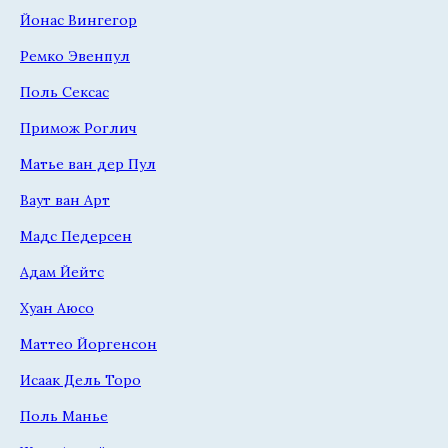
Йонас Вингегор
Ремко Эвенпул
Поль Сексас
Примож Роглич
Матье ван дер Пул
Ваут ван Арт
Мадс Педерсен
Адам Йейтс
Хуан Аюсо
Маттео Йоргенсон
Исаак Дель Торо
Поль Манье