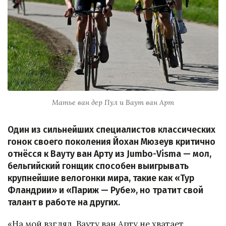
Матье ван дер Пул и Ваут ван Арт
Один из сильнейших специалистов классических
гонок своего поколения Йохан Мюзеув критично
отнёсся к Вауту ван Арту из Jumbo-Visma — мол,
бельгийский гонщик способен выигрывать
крупнейшие велогонки мира, такие как «Тур
Фландрии» и «Париж — Рубе», но тратит свой
талант в работе на других.
«На мой взгляд, Вауту ван Арту не хватает