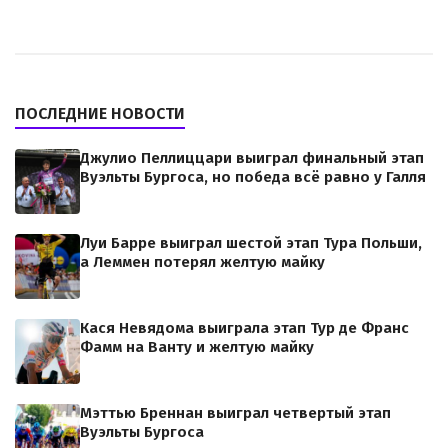
ПОСЛЕДНИЕ НОВОСТИ
Джулио Пеллиццари выиграл финальный этап
Вуэльты Бургоса, но победа всё равно у Галля
Луи Барре выиграл шестой этап Тура Польши,
а Леммен потерял желтую майку
Кася Невядома выиграла этап Тур де Франс
Фамм на Ванту и желтую майку
Мэттью Бреннан выиграл четвертый этап
Вуэльты Бургоса