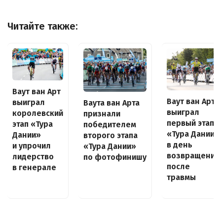
Читайте также:
Ваут ван Арт
Ваут ван Арт
выиграл
Ваута ван Арта
выиграл
королевский
признали
первый этап
этап «Тура
победителем
«Тура Дании»
Дании»
второго этапа
в день
и упрочил
«Тура Дании»
возвращения
лидерство
по фотофинишу
после
в генерале
травмы