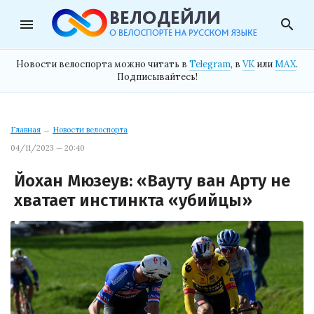
menu
search
Новости велоспорта можно читать в
Telegram
, в
VK
или
MAX
.
Подписывайтесь!
Главная
→
Новости велоспорта
04/11/2023 — 20:40
Йохан Мюзеув: «Вауту ван Арту не
хватает инстинкта «убийцы»