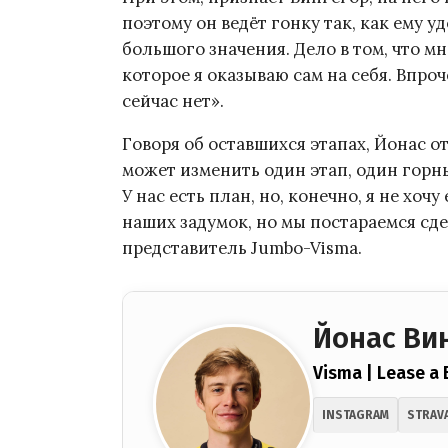
поэтому он ведёт гонку так, как ему у
большого значения. Дело в том, что м
которое я оказываю сам на себя. Впроч
сейчас нет».
Говоря об оставшихся этапах, Йонас от
может изменить один этап, один горны
У нас есть план, но, конечно, я не хоч
наших задумок, но мы постараемся сд
представитель Jumbo-Visma.
Йонас Ви
Visma | Lease a 
INSTAGRAM
STRAV