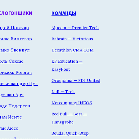
ЕЛОГОНЩИКИ
КОМАНДЫ
адей Погачар
Alpecin — Premier Tech
онас Вингегор
Bahrain — Victorious
емко Эвенпул
Decathlon CMA CGM
оль Сексас
EF Education —
EasyPost
римож Роглич
Groupama — FDJ United
атье ван дер Пул
Lidl — Trek
аут ван Арт
Netcompany INEOS
адс Педерсен
Red Bull — Bora —
дам Йейтс
Hansgrohe
уан Аюсо
Soudal Quick-Step