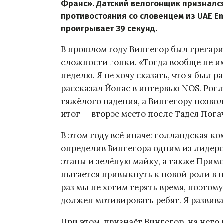
Франс». Датский велогонщик признался
противостояния со словенцем из UAE Emi
проигрывает 39 секунд.
В прошлом году Вингегор был грегари 
сложности гонки. «Тогда вообще не им
неделю. Я не хочу сказать, что я был р
рассказал Йонас в интервью NOS. Рог
тяжёлого падения, а Вингегору позво
итог — второе место после Тадея Пога
В этом году всё иначе: голландская к
определив Вингегора одним из лидеров
этапы и зелёную майку, а также Прим
пытается привыкнуть к новой роли в п
раз мы не хотим терять время, поэтом
должен мотивировать ребят. Я развив
При этом, признаёт Вингегор, на него