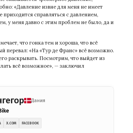
добно: «Давление извне для меня не имеет
не приходится справляться с давлением,
ем, у меня давно с этим проблем не было, да и
мечает, что гонка тем и хороша, что всё
й перевал: «На «Тур де Франс» всё возможно.
у его раскрывать. Посмотрим, что выйдет из
елать всё возможное», — заключил
нгегор
Дания
Bike
A
X.COM
FACEBOOK