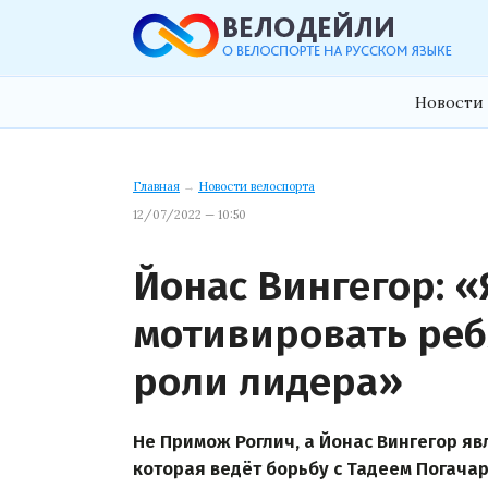
Новости 
Главная
→
Новости велоспорта
12/07/2022 — 10:50
Йонас Вингегор: 
мотивировать реб
роли лидера»
Не Примож Роглич, а Йонас Вингегор я
которая ведёт борьбу с Тадеем Погача