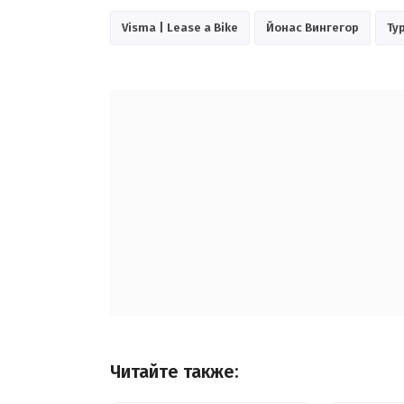
Visma | Lease a Bike
Йонас Вингегор
Ту
Читайте также: