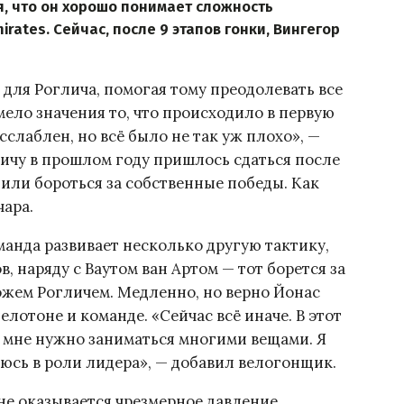
, что он хорошо понимает сложность
rates. Сейчас, после 9 этапов гонки, Вингегор
для Роглича, помогая тому преодолевать все
ело значения то, что происходило в первую
асслаблен, но всё было не так уж плохо», —
личу в прошлом году пришлось сдаться после
лили бороться за собственные победы. Как
чара.
оманда развивает несколько другую тактику,
, наряду с Ваутом ван Артом — тот борется за
ожем Рогличем. Медленно, но верно Йонас
елотоне и команде. «Сейчас всё иначе. В этот
у мне нужно заниматься многими вещами. Я
аюсь в роли лидера», — добавил велогонщик.
 не оказывается чрезмерное давление,