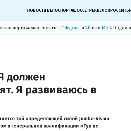
НОВОСТИ ВЕЛОСПОРТА
ШОССЕ
ТРЕК
ВЕЛОКРОСС
МТБ
велоспорта можно читать в
Telegram
, в
VK
или
MAX
. Подпис
«Я должен
ят. Я развиваюсь в
вляется той определяющей силой Jumbo-Visma,
ром в генеральной квалификации «Тур де