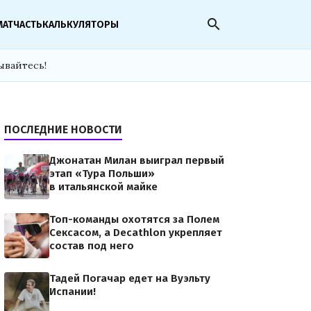
search
МАТЧАСТЬ
КАЛЬКУЛЯТОРЫ
ывайтесь!
ПОСЛЕДНИЕ НОВОСТИ
Джонатан Милан выиграл первый
этап «Тура Польши»
в итальянской майке
Топ-команды охотятся за Полем
Сексасом, а Decathlon укрепляет
состав под него
Тадей Погачар едет на Вуэльту
Испании!