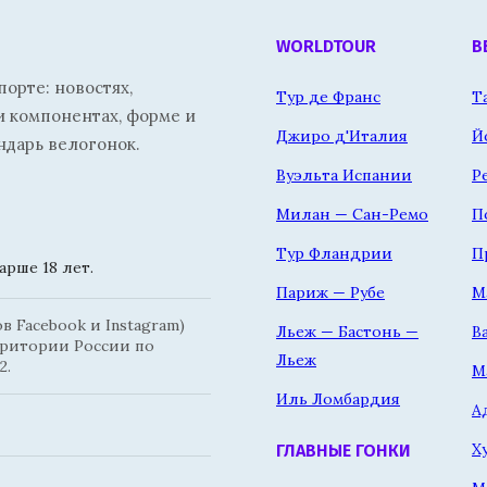
WORLDTOUR
В
орте: новостях,
Тур де Франс
Т
и компонентах, форме и
Джиро д'Италия
Й
ндарь велогонок.
Вуэльта Испании
Р
Милан — Сан-Ремо
П
Тур Фландрии
П
рше 18 лет.
Париж — Рубе
М
 Facebook и Instagram)
Льеж — Бастонь —
В
рритории России по
Льеж
2.
М
Иль Ломбардия
А
Х
ГЛАВНЫЕ ГОНКИ