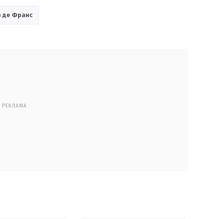
р де Франс
РЕКЛАМА