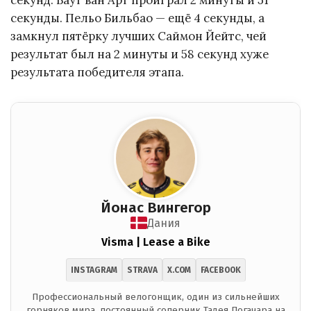
секунды. Пельо Бильбао — ещё 4 секунды, а
замкнул пятёрку лучших Саймон Йейтс, чей
результат был на 2 минуты и 58 секунд хуже
результата победителя этапа.
Йонас Вингегор
Дания
Visma | Lease a Bike
INSTAGRAM
STRAVA
X.COM
FACEBOOK
Профессиональный велогонщик, один из сильнейших
горняков мира, постоянный соперник Тадея Погачара на