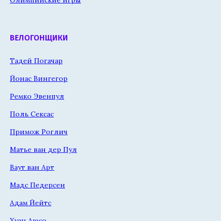
ВЕЛОГОНЩИКИ
Тадей Погачар
Йонас Вингегор
Ремко Эвенпул
Поль Сексас
Примож Роглич
Матье ван дер Пул
Ваут ван Арт
Мадс Педерсен
Адам Йейтс
Хуан Аюсо