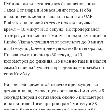
Публика ждала старта двух фаворитов гонки —
Тадея Погачара и Йонаса Вингегора. И оба
начали очень мощно: сначала капитан UAE
Emirates на первой отсечке показал лучшее
время — 10 минут и 10 секунд. Но продержался
этот результат менее 2 минут, поскольку капитан
Jumbo-Visma улучшил этот результат до 9 минут
и 54 секунд. Далее преимущество Вингегора над
Погачаром выросло до 30 секунд за 10
километров до финиша. Но именно там и начался
самый главный участок «разделки» — подъём на
гору Комблу.
На третьей временной отсечке преимущество
датчанина над словенцев составило 1 минуту и 5
секунд! Впереди оставалось около 5 километров
и на финише Погачар проиграл 1 минуту и 38
секунд. Ваут ван Арт проиграл 2 минуты и 51