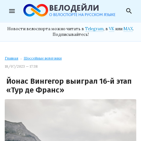
menu
search
Новости велоспорта можно читать в
Telegram
, в
VK
или
MAX
.
Подписывайтесь!
Главная
→
Шоссейные велогонки
18/07/2023 — 17:38
Йонас Вингегор выиграл 16-й этап
«Тур де Франс»