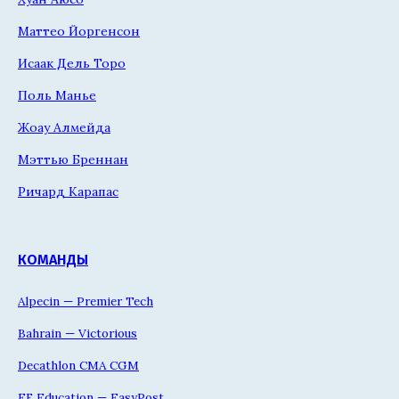
Маттео Йоргенсон
Исаак Дель Торо
Поль Манье
Жоау Алмейда
Мэттью Бреннан
Ричард Карапас
КОМАНДЫ
Alpecin — Premier Tech
Bahrain — Victorious
Decathlon CMA CGM
EF Education — EasyPost