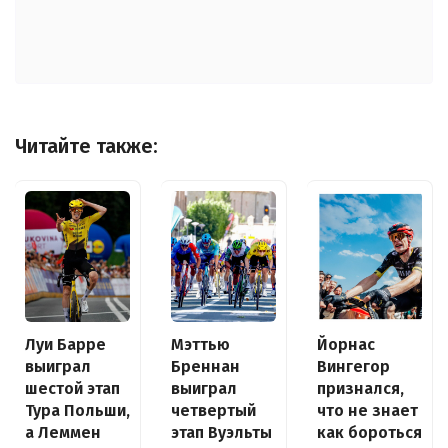
Читайте также:
Луи Барре
Йорнас
Мэттью
выиграл
Вингегор
Бреннан
шестой этап
признался,
выиграл
Тура Польши,
что не знает
четвертый
а Леммен
как бороться
этап Вуэльты