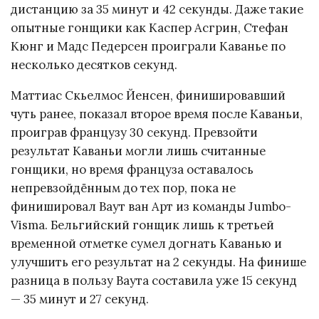
дистанцию за 35 минут и 42 секунды. Даже такие
опытные гонщики как Каспер Асгрин, Стефан
Кюнг и Мадс Педерсен проиграли Каванье по
несколько десятков секунд.
Маттиас Скьелмос Йенсен, финишировавший
чуть ранее, показал второе время после Каваньи,
проиграв французу 30 секунд. Превзойти
результат Каваньи могли лишь считанные
гонщики, но время француза оставалось
непревзойдённым до тех пор, пока не
финишировал Ваут ван Арт из команды Jumbo-
Visma. Бельгийский гонщик лишь к третьей
временной отметке сумел догнать Каванью и
улучшить его результат на 2 секунды. На финише
разница в пользу Ваута составила уже 15 секунд
— 35 минут и 27 секунд.