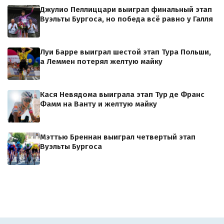
Джулио Пеллиццари выиграл финальный этап
Вуэльты Бургоса, но победа всё равно у Галля
Луи Барре выиграл шестой этап Тура Польши,
а Леммен потерял желтую майку
Кася Невядома выиграла этап Тур де Франс
Фамм на Ванту и желтую майку
Мэттью Бреннан выиграл четвертый этап
Вуэльты Бургоса