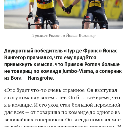
Примож Роглич и Йонас Вингегор
Двукратный победитель «Тур де Франс» Йонас
Вингегор признался, что ему придётся
привыкнуть к мысли, что Примож Роглич больше
не товарищ по команде Jumbo-Visma, а соперник
из Bora — Hansgrohe.
«Это будет что-то очень странное. Он выступал
за эту команду восемь лет. Он был всё время, что
я в команде. И его уход стал большой переменой
для всех — от товарища по команде до одного из
величайших соперников. Он всегда помогал мне
во всём, через что мне приходилось проходить. И