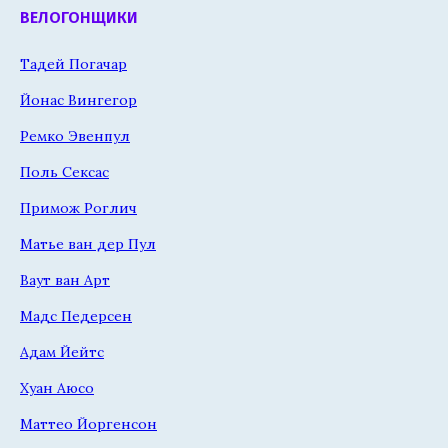
ВЕЛОГОНЩИКИ
Тадей Погачар
Йонас Вингегор
Ремко Эвенпул
Поль Сексас
Примож Роглич
Матье ван дер Пул
Ваут ван Арт
Мадс Педерсен
Адам Йейтс
Хуан Аюсо
Маттео Йоргенсон