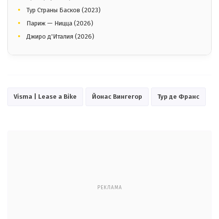
Тур Страны Басков (2023)
Париж — Ницца (2026)
Джиро д'Италия (2026)
Visma | Lease a Bike
Йонас Вингегор
Тур де Франс
РЕКЛАМА