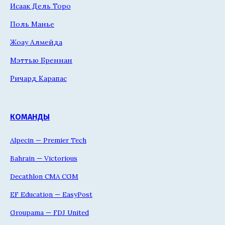
Исаак Дель Торо
Поль Манье
Жоау Алмейда
Мэттью Бреннан
Ричард Карапас
КОМАНДЫ
Alpecin — Premier Tech
Bahrain — Victorious
Decathlon CMA CGM
EF Education — EasyPost
Groupama — FDJ United