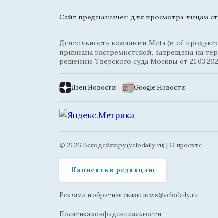
Сайт предназначен для просмотра лицам ста
Деятельность компании Meta (и её продуктов
признана экстремистской, запрещена на те
решению Тверского суда Москвы от 21.03.202
Дзен.Новости
|
Google.Новости
© 2026 Велодейли.ру (velodaily.ru) |
О проекте
Написать в редакцию
Реклама и обратная связь:
news@velodaily.ru
Политика конфиденциальности