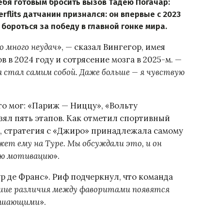
себя готовым бросить вызов Тадею Погачар:
rflits датчанин признался: он впервые с 2023
бороться за победу в главной гонке мира.
о много неудач
», — сказал Вингегор, имея
в в 2024 году и сотрясение мозга в 2025-м. —
ва стал самим собой. Даже больше — я чувствую
что мог: «Париж — Ниццу», «Вольту
зял пять этапов. Как отметил спортивный
иф, стратегия с «Джиро» принадлежала самому
ет ему на Туре. Мы обсуждали это, и он
вую мотивацию
».
ур де Франс». Риф подчеркнул, что команда
шие различия между фаворитами появятся
 решающими
».