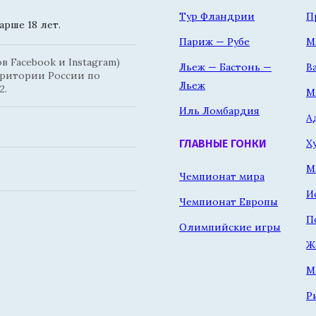
Тур Фландрии
П
рше 18 лет.
Париж — Рубе
М
 Facebook и Instagram)
Льеж — Бастонь —
В
рритории России по
Льеж
2.
М
Иль Ломбардия
А
Х
ГЛАВНЫЕ ГОНКИ
М
Чемпионат мира
И
Чемпионат Европы
П
Олимпийские игры
Ж
М
Р