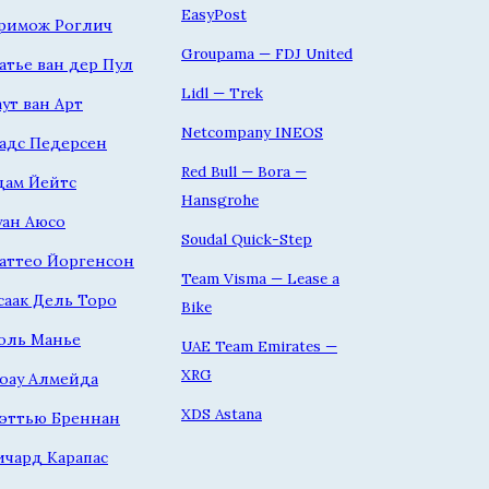
EasyPost
римож Роглич
Groupama — FDJ United
атье ван дер Пул
Lidl — Trek
аут ван Арт
Netcompany INEOS
адс Педерсен
Red Bull — Bora —
дам Йейтс
Hansgrohe
уан Аюсо
Soudal Quick-Step
аттео Йоргенсон
Team Visma — Lease a
саак Дель Торо
Bike
оль Манье
UAE Team Emirates —
XRG
оау Алмейда
XDS Astana
эттью Бреннан
ичард Карапас