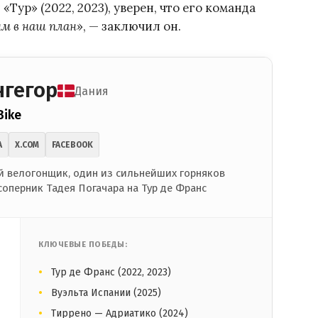
ур» (2022, 2023), уверен, что его команда
м в наш план
», — заключил он.
нгегор
Дания
Bike
A
X.COM
FACEBOOK
 велогонщик, один из сильнейших горняков
соперник Тадея Погачара на Тур де Франс
КЛЮЧЕВЫЕ ПОБЕДЫ:
Тур де Франс (2022, 2023)
Вуэльта Испании (2025)
Тиррено — Адриатико (2024)