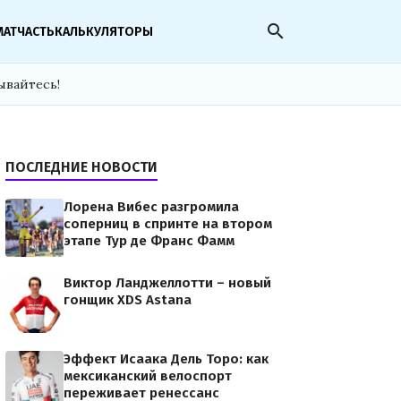
search
МАТЧАСТЬ
КАЛЬКУЛЯТОРЫ
ывайтесь!
ПОСЛЕДНИЕ НОВОСТИ
Лорена Вибес разгромила
соперниц в спринте на втором
этапе Тур де Франс Фамм
Виктор Ланджеллотти – новый
гонщик XDS Astana
Эффект Исаака Дель Торо: как
мексиканский велоспорт
переживает ренессанс