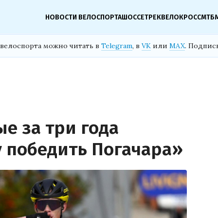
НОВОСТИ ВЕЛОСПОРТА
ШОССЕ
ТРЕК
ВЕЛОКРОСС
МТБ
велоспорта можно читать в
Telegram
, в
VK
или
MAX
. Подпис
е за три года
у победить Погачара»