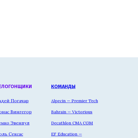
ЕЛОГОНЩИКИ
КОМАНДЫ
адей Погачар
Alpecin — Premier Tech
онас Вингегор
Bahrain — Victorious
емко Эвенпул
Decathlon CMA CGM
оль Сексас
EF Education —