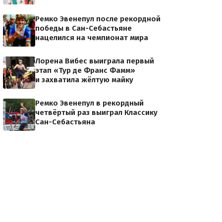
Ремко Эвенепул после рекордной
победы в Сан-Себастьяне
нацелился на чемпионат мира
Лорена Вибес выиграла первый
этап «Тур де Франс Фамм»
и захватила жёлтую майку
Ремко Эвенепул в рекордный
четвёртый раз выиграл Классику
Сан-Себастьяна