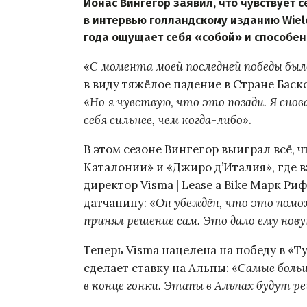
Йонас Вингегор заявил, что чувствует 
в интервью голландскому изданию Wiele
года ощущает себя «собой» и способен 
«
С момента моей последней победы был
в виду тяжёлое падение в Стране Баско
«
Но я чувствую, что это позади. Я сно
себя сильнее, чем когда-либо
».
В этом сезоне Вингегор выиграл всё, 
Каталонии» и «Джиро д’Италия», где в
директор Visma | Lease a Bike Марк Р
датчанину: «
Он убеждён, что это помож
принял решение сам. Это дало ему но
Теперь Visma нацелена на победу в «Т
сделает ставку на Альпы: «
Самые боль
в конце гонки. Этапы в Альпах будут