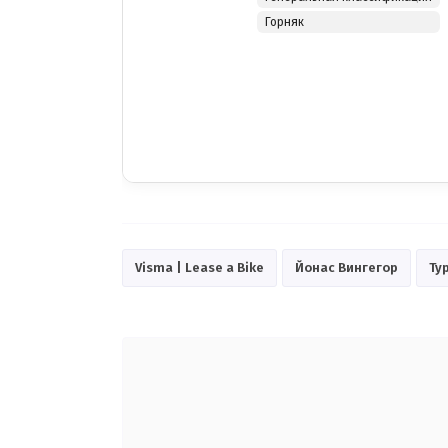
Горняк
Visma | Lease a Bike
Йонас Вингегор
Ту