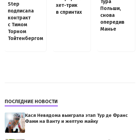
Тура
Step
хет-трик
Польши,
подписала
в спринтах
снова
контракт
опередив
с Тимом
Манье
Торном
Тойтенбергом
ПОСЛЕДНИЕ НОВОСТИ
Кася Невядома выиграла этап Тур де Франс
Фамм на Ванту и желтую майку