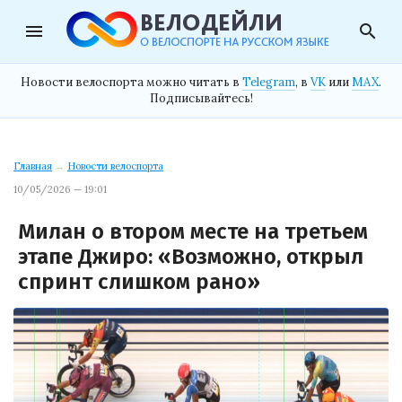
menu
search
Новости велоспорта можно читать в
Telegram
, в
VK
или
MAX
.
Подписывайтесь!
Главная
→
Новости велоспорта
10/05/2026 — 19:01
Милан о втором месте на третьем
этапе Джиро: «Возможно, открыл
спринт слишком рано»