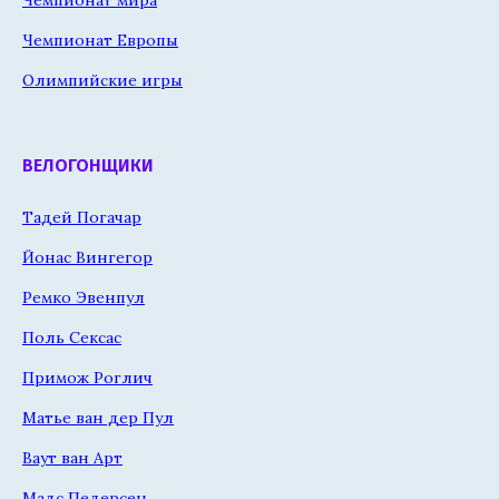
Чемпионат Европы
Олимпийские игры
ВЕЛОГОНЩИКИ
Тадей Погачар
Йонас Вингегор
Ремко Эвенпул
Поль Сексас
Примож Роглич
Матье ван дер Пул
Ваут ван Арт
Мадс Педерсен