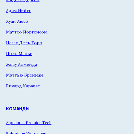
Адам Йейтс
Хуан Аюсо
Маттео Йоргенсон
Исаак Дель Торо
Поль Манье
Жоау Алмейда
Мэттью Бреннан
Ричард Карапас
КОМАНДЫ
Alpecin — Premier Tech
Bahrain — Victorious