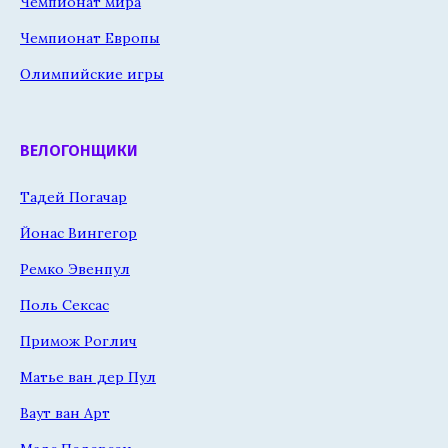
Чемпионат мира
Чемпионат Европы
Олимпийские игры
ВЕЛОГОНЩИКИ
Тадей Погачар
Йонас Вингегор
Ремко Эвенпул
Поль Сексас
Примож Роглич
Матье ван дер Пул
Ваут ван Арт