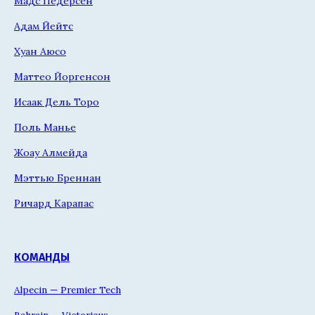
Мадс Педерсен
Адам Йейтс
Хуан Аюсо
Маттео Йоргенсон
Исаак Дель Торо
Поль Манье
Жоау Алмейда
Мэттью Бреннан
Ричард Карапас
КОМАНДЫ
Alpecin — Premier Tech