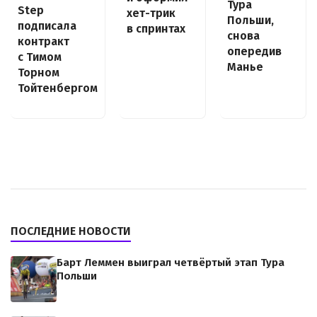
Тура
Step
хет-трик
Польши,
подписала
в спринтах
снова
контракт
опередив
с Тимом
Манье
Торном
Тойтенбергом
ПОСЛЕДНИЕ НОВОСТИ
Барт Леммен выиграл четвёртый этап Тура
Польши