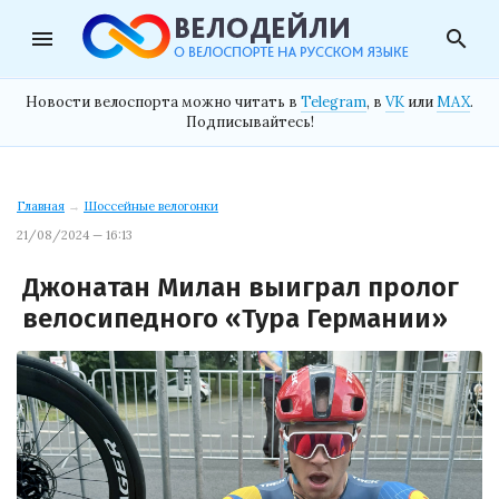
menu
search
Новости велоспорта можно читать в
Telegram
, в
VK
или
MAX
.
Подписывайтесь!
Главная
→
Шоссейные велогонки
21/08/2024 — 16:13
Джонатан Милан выиграл пролог
велосипедного «Тура Германии»