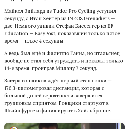
Майкел Зийлард из Tudor Pro Cycling уступил
секунду, а Итан Хейтер из INEOS Grenadiers —
две. Немного удивил Стефан Биссеггер из EF
Education — EasyPost, показавший только пятое
время — плюс 4 секунды.
А ведь был ещё и Филиппо Ганна, но итальянец
вообще не стал себя утруждать и показал только
14-е время, проиграв Милану 7 секунд.
Завтра гонщиков ждёт первый этап гонки —
176,3-километровая дистанция, которая с
большой долей вероятности завершится
групповым спринтом. Гонщики стартуют в
Швайнфурте и финишируют в Хайльбронне.