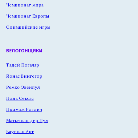
Чемпионат мира
Чемпионат Европы
Олимпийские игры
ВЕЛОГОНЩИКИ
Тадей Погачар
Йонас Вингегор
Ремко Эвенпул
Поль Сексас
Примож Роглич
Матье ван дер Пул
Ваут ван Арт