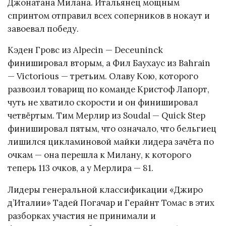
Джонатана Милана. Итальянец мощным
спринтом отправил всех соперников в нокаут и
завоевал победу.
Кэден Гровс из Alpecin — Deceuninck
финишировал вторым, а Фил Баухаус из Bahrain
— Victorious — третьим. Олаву Кою, которого
развозил товарищ по команде Кристоф Лапорт,
чуть не хватило скорости и он финишировал
четвёртым. Тим Мерлир из Soudal — Quick Step
финишировал пятым, что означало, что бельгиец
лишился цикламиновой майки лидера зачёта по
очкам — она перешла к Милану, к которого
теперь 113 очков, а у Мерлира — 81.
Лидеры генеральной классификации «Джиро
д’Италии» Тадей Погачар и Герайнт Томас в этих
разборках участия не принимали и