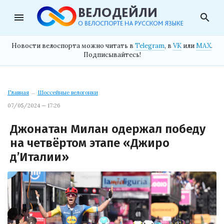
menu
search
Новости велоспорта можно читать в
Telegram
, в
VK
или
MAX
.
Подписывайтесь!
Главная
→
Шоссейные велогонки
07/05/2024 — 17:26
Джонатан Милан одержал победу
на четвёртом этапе «Джиро
д’Италии»