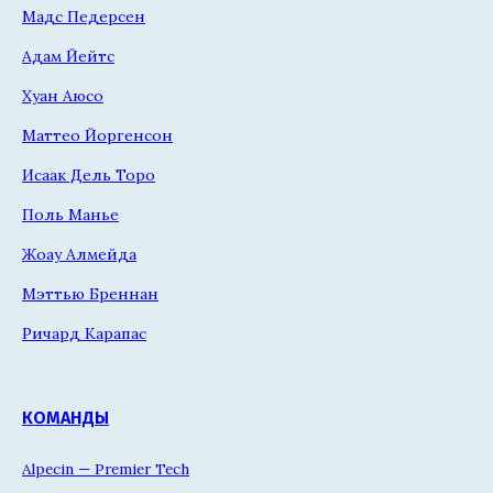
Мадс Педерсен
Адам Йейтс
Хуан Аюсо
Маттео Йоргенсон
Исаак Дель Торо
Поль Манье
Жоау Алмейда
Мэттью Бреннан
Ричард Карапас
КОМАНДЫ
Alpecin — Premier Tech