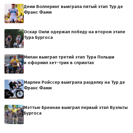
Деми Воллеринг выиграла пятый этап Тур де
Франс Фамм
Оскар Онли одержал победу на втором этапе
Тура Бургоса
Милан выиграл третий этап Тура Польши
и оформил хет-трик в спринтах
Марлен Ройссер выиграла разделку на Тур де
Франс Фамм
Мэттью Бреннан выиграл первый этап Вуэльты
Бургоса