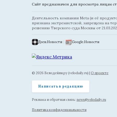
Сайт предназначен для просмотра лицам ста
Деятельность компании Meta (и её продуктов
признана экстремистской, запрещена на те
решению Тверского суда Москвы от 21.03.202
Дзен.Новости
|
Google.Новости
© 2026 Велодейли.ру (velodaily.ru) |
О проекте
Написать в редакцию
Реклама и обратная связь:
news@velodaily.ru
Политика конфиденциальности