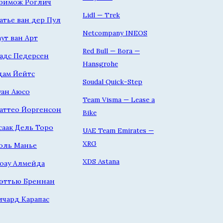
римож Роглич
Lidl — Trek
атье ван дер Пул
Netcompany INEOS
аут ван Арт
Red Bull — Bora —
адс Педерсен
Hansgrohe
дам Йейтс
Soudal Quick-Step
уан Аюсо
Team Visma — Lease a
аттео Йоргенсон
Bike
саак Дель Торо
UAE Team Emirates —
XRG
оль Манье
XDS Astana
оау Алмейда
эттью Бреннан
ичард Карапас