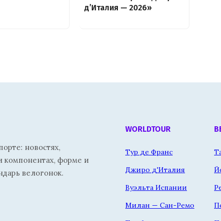
д’Италия — 2026»
WORLDTOUR
В
орте: новостях,
Тур де Франс
Т
и компонентах, форме и
Джиро д'Италия
Й
ндарь велогонок.
Вуэльта Испании
Р
Милан — Сан-Ремо
П