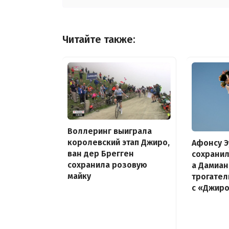
Читайте также:
Воллеринг выиграла
королевский этап Джиро,
Афонсу Э
ван дер Брегген
сохранил
сохранила розовую
а Дамиан
майку
трогате
с «Джир