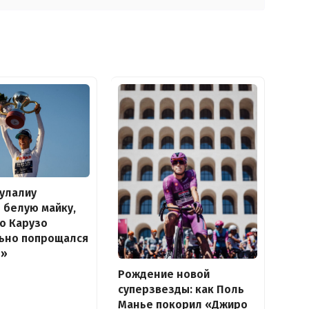
улалиу
 белую майку,
о Карузо
льно попрощался
о»
Рождение новой
суперзвезды: как Поль
Манье покорил «Джиро