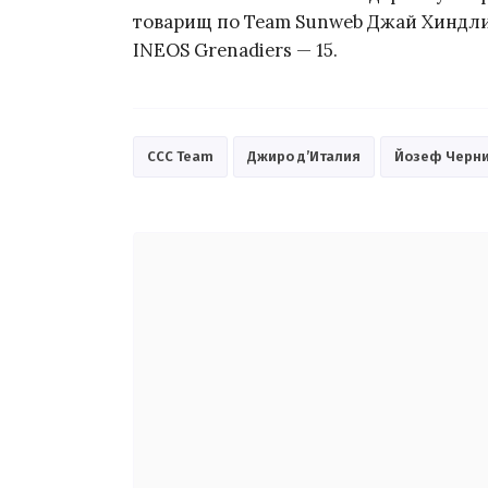
товарищ по Team Sunweb Джай Хиндли 
INEOS Grenadiers — 15.
CCC Team
Джиро д’Италия
Йозеф Черн