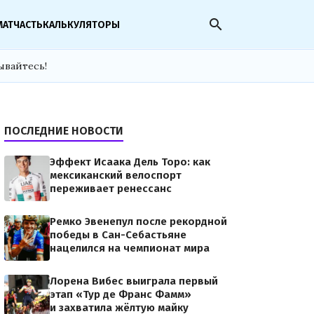
search
МАТЧАСТЬ
КАЛЬКУЛЯТОРЫ
ывайтесь!
ПОСЛЕДНИЕ НОВОСТИ
Эффект Исаака Дель Торо: как
мексиканский велоспорт
переживает ренессанс
Ремко Эвенепул после рекордной
победы в Сан-Себастьяне
нацелился на чемпионат мира
Лорена Вибес выиграла первый
этап «Тур де Франс Фамм»
и захватила жёлтую майку