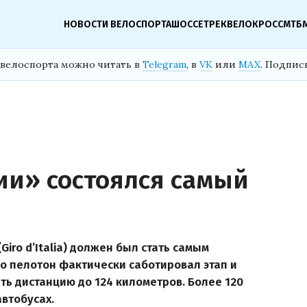
НОВОСТИ ВЕЛОСПОРТА
ШОССЕ
ТРЕК
ВЕЛОКРОСС
МТБ
велоспорта можно читать в
Telegram
, в
VK
или
MAX
. Подпис
ии» состоялся самый
Giro d’Italia) должен был стать самым
о пелотон фактически саботировал этап и
ть дистанцию до 124 километров. Более 120
втобусах.