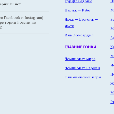
Тур Фландрии
П
рше 18 лет.
Париж — Рубе
М
 Facebook и Instagram)
Льеж — Бастонь —
В
рритории России по
Льеж
2.
М
Иль Ломбардия
А
Х
ГЛАВНЫЕ ГОНКИ
М
Чемпионат мира
И
Чемпионат Европы
П
Олимпийские игры
Ж
М
Р