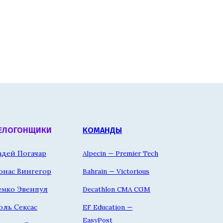
ЕЛОГОНЩИКИ
КОМАНДЫ
адей Погачар
Alpecin — Premier Tech
онас Вингегор
Bahrain — Victorious
емко Эвенпул
Decathlon CMA CGM
оль Сексас
EF Education —
EasyPost