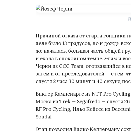
Й
Причиной отказа от старта гонщики н
деле было 13 градусов, но и дождь вск
же началась, большая часть общей гр
и ехала в спокойном темпе. Этим и в
Черни из CCC Team, оторвавшийся в к
затем и от преследователей — с тем,
спустя 2 часа 30 минут и 40 секунд пос
Виктор Кампенартс из NTT Pro Cycling
Моска из Trek — Segafredo — спустя 26
EF Pro Cycling, Ильо Кейссе из Deceun
Soudal.
Этап позволил Вилко Келдерману сохр