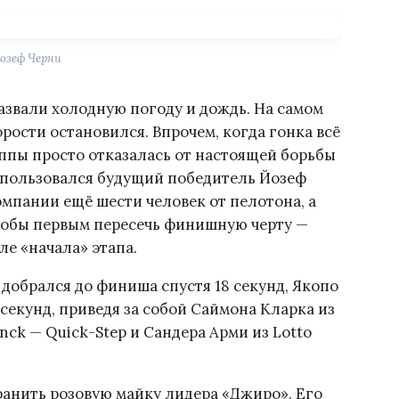
озеф Черни
азвали холодную погоду и дождь. На самом
орости остановился. Впрочем, когда гонка всё
уппы просто отказалась от настоящей борьбы
оспользовался будущий победитель Йозеф
омпании ещё шести человек от пелотона, а
 чтобы первым пересечь финишную черту —
ле «начала» этапа.
 добрался до финиша спустя 18 секунд, Якопо
 секунд, приведя за собой Саймона Кларка из
inck — Quick-Step и Сандера Арми из Lotto
анить розовую майку лидера «Джиро». Его