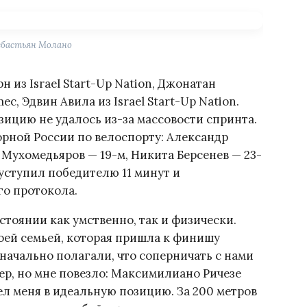
ебастьян Молано
из Israel Start-Up Nation, Джонатан
ec, Эдвин Авила из Israel Start-Up Nation.
зицию не удалось из-за массовости спринта.
рной России по велоспорту: Александр
Мухомедьяров — 19-м, Никита Берсенев — 23-
 уступил победителю 11 минут и
го протокола.
остоянии как умственно, так и физически.
моей семьей, которая пришла к финишу
начально полагали, что соперничать с нами
tep, но мне повезло: Максимилиано Ричезе
л меня в идеальную позицию. За 200 метров