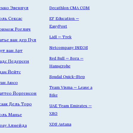
емко Эвенпул
Decathlon CMA CGM
оль Сексас
EF Education —
EasyPost
римож Роглич
Lidl — Trek
атье ван дер Пул
Netcompany INEOS
аут ван Арт
Red Bull — Bora —
адс Педерсен
Hansgrohe
дам Йейтс
Soudal Quick-Step
уан Аюсо
Team Visma — Lease a
аттео Йоргенсон
Bike
саак Дель Торо
UAE Team Emirates —
XRG
оль Манье
XDS Astana
оау Алмейда