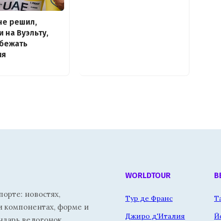
не решил,
и на Вуэльту,
збежать
ия
WORLDTOUR
В
орте: новостях,
Тур де Франс
Т
и компонентах, форме и
Джиро д'Италия
Й
ндарь велогонок.