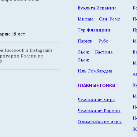
Вуэльта Испании
Р
Милан — Сан-Ремо
П
Тур Фландрии
П
рше 18 лет.
Париж — Рубе
М
 Facebook и Instagram)
Льеж — Бастонь —
В
рритории России по
Льеж
2.
М
Иль Ломбардия
А
Х
ГЛАВНЫЕ ГОНКИ
М
Чемпионат мира
И
Чемпионат Европы
П
Олимпийские игры
Ж