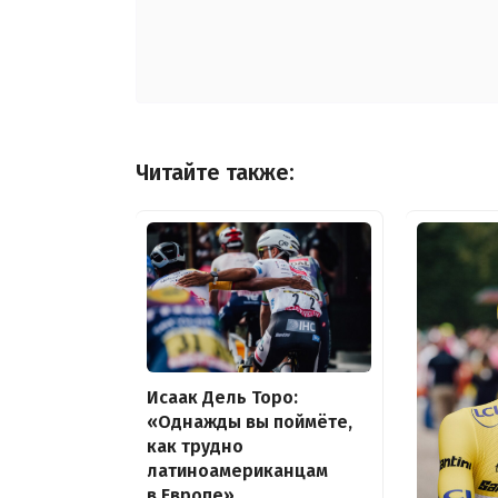
Читайте также:
Исаак Дель Торо:
«Однажды вы поймёте,
как трудно
латиноамериканцам
в Европе»