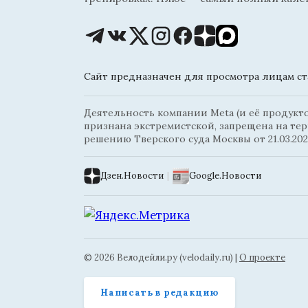
Сайт предназначен для просмотра лицам ста
Деятельность компании Meta (и её продуктов
признана экстремистской, запрещена на те
решению Тверского суда Москвы от 21.03.202
Дзен.Новости
|
Google.Новости
© 2026 Велодейли.ру (velodaily.ru) |
О проекте
Написать в редакцию