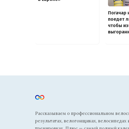
Погачар 
поедет л
чтобы и
выгоран
Рассказываем о профессиональном велосп
результатах, велогонщиках, велосипедах 
тренировках. Плюс — самый полный кале