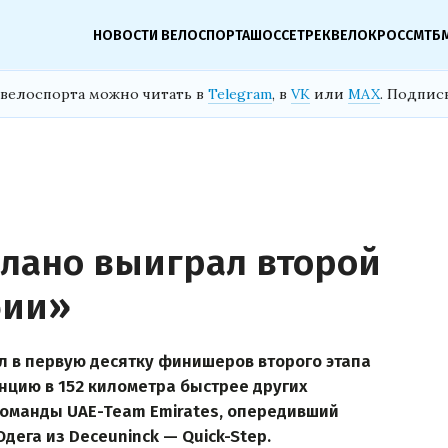
НОВОСТИ ВЕЛОСПОРТА
ШОССЕ
ТРЕК
ВЕЛОКРОСС
МТБ
велоспорта можно читать в
Telegram
, в
VK
или
MAX
. Подпис
олано выиграл второй
бии»
л в первую десятку финишеров второго этапа
нцию в 152 километра быстрее других
команды UAE-Team Emirates, опередивший
ега из Deceuninck — Quick-Step.