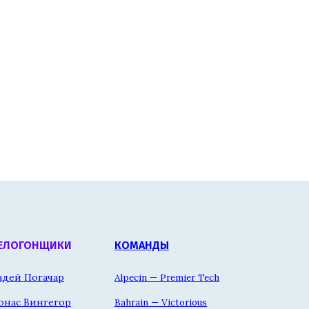
ЕЛОГОНЩИКИ
КОМАНДЫ
адей Погачар
Alpecin — Premier Tech
онас Вингегор
Bahrain — Victorious