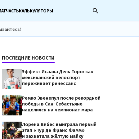
search
МАТЧАСТЬ
КАЛЬКУЛЯТОРЫ
ывайтесь!
ПОСЛЕДНИЕ НОВОСТИ
Эффект Исаака Дель Торо: как
мексиканский велоспорт
переживает ренессанс
Ремко Эвенепул после рекордной
победы в Сан-Себастьяне
нацелился на чемпионат мира
Лорена Вибес выиграла первый
этап «Тур де Франс Фамм»
и захватила жёлтую майку