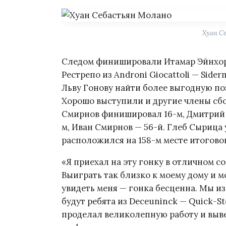
Хуан С
Следом финишировали Итамар Эйнхорн 
Рестрепо из Androni Giocattoli — Siderm
Льву Гонову найти более выгодную по
Хорошо выступили и другие члены сбо
Смирнов финишировал 16-м, Дмитрий 
м, Иван Смирнов — 56-й. Глеб Сырица
расположился на 158-м месте итогово
«Я приехал на эту гонку в отличном с
Выиграть так близко к моему дому и 
увидеть меня — гонка бесценна. Мы из
будут ребята из Deceuninck — Quick-S
проделал великолепную работу и выве