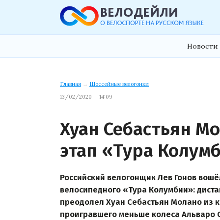
Новости 
Главная
→
Шоссейные велогонки
13/02/2020 — 14:09
Хуан Себастьян М
этап «Тура Колум
Российский велогонщик Лев Гонов вошё
велосипедного «Тура Колумбии»: диста
преодолел Хуан Себастьян Молано из 
проигравшего меньше колеса Альваро Од