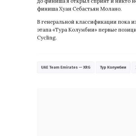
до финиша я открыл спринт и никто не
финиша Хуан Себастьян Молано.
В генеральной классификации пока и
этапа «Тура Колумбии» первые позиц
Cycling.
UAE Team Emirates — XRG
Тур Колумбии