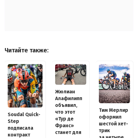
Читайте также:
Жюлиан
Алафилипп
объявил,
Тим Мерлир
что этот
Soudal Quick-
оформил
«Тур де
Step
шестой хет-
Франс»
подписала
трик
станет для
контракт
за четыре