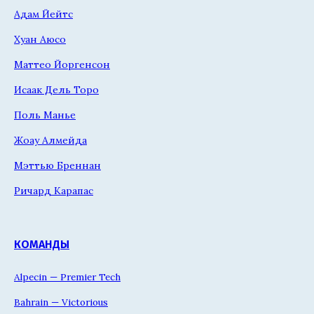
Адам Йейтс
Хуан Аюсо
Маттео Йоргенсон
Исаак Дель Торо
Поль Манье
Жоау Алмейда
Мэттью Бреннан
Ричард Карапас
КОМАНДЫ
Alpecin — Premier Tech
Bahrain — Victorious