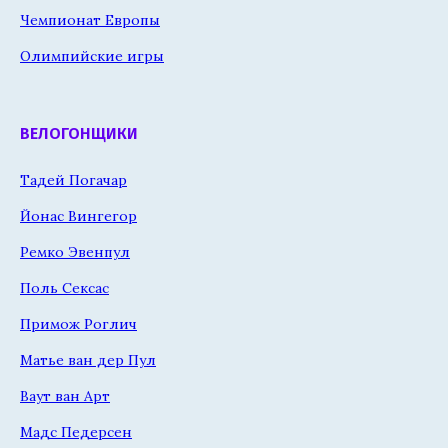
Чемпионат Европы
Олимпийские игры
ВЕЛОГОНЩИКИ
Тадей Погачар
Йонас Вингегор
Ремко Эвенпул
Поль Сексас
Примож Роглич
Матье ван дер Пул
Ваут ван Арт
Мадс Педерсен