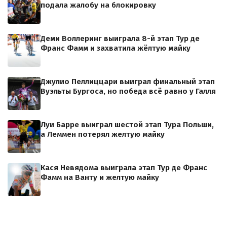
подала жалобу на блокировку
Деми Воллеринг выиграла 8-й этап Тур де
Франс Фамм и захватила жёлтую майку
Джулио Пеллиццари выиграл финальный этап
Вуэльты Бургоса, но победа всё равно у Галля
Луи Барре выиграл шестой этап Тура Польши,
а Леммен потерял желтую майку
Кася Невядома выиграла этап Тур де Франс
Фамм на Ванту и желтую майку