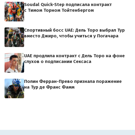
Soudal Quick-Step подписала контракт
с Тимом Торном Тойтенбергом
Спортивный босс UAE: Дель Торо выбрал Тур
вместо Джиро, чтобы учиться у Погачара
UAE продлила контракт с Дель Торо на фоне
слухов о подписании Сексаса
Полин Ферран-Прево признала поражение
на Тур де Франс Фамм