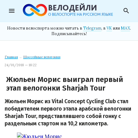
menu
search
Новости велоспорта можно читать в
Telegram
, в
VK
или
MAX
.
Подписывайтесь!
Главная
→
Шоссейные велогонки
24/01/2018 — 18:22
Жюльен Морис выиграл первый
этап велогонки Sharjah Tour
Жюльен Морис из Vital Concept Cycling Club стал
победителем первого этапа арабской велогонки
Sharjah Tour, представлявшего собой гонку с
раздельным стартом на 10,2 километра.