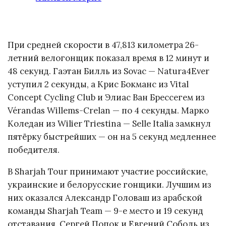
При средней скорости в 47,813 километра 26-
летний велогонщик показал время в 12 минут и
48 секунд. Гаэтан Билль из Sovac — Natura4Ever
уступил 2 секунды, а Крис Бокманс из Vital
Concept Cycling Club и Элиас Ван Брессегем из
Vérandas Willems-Crelan — по 4 секунды. Марко
Коледан из Wilier Triestina — Selle Italia замкнул
пятёрку быстрейших — он на 5 секунд медленнее
победителя.
В Sharjah Tour принимают участие российские,
украинские и белорусские гонщики. Лучшим из
них оказался Александр Головаш из арабской
команды Sharjah Team — 9-е место и 19 секунд
отставания. Сергей Попок и Евгений Соболь из