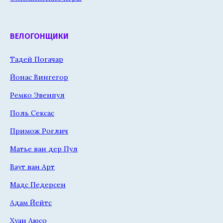
ВЕЛОГОНЩИКИ
Тадей Погачар
Йонас Вингегор
Ремко Эвенпул
Поль Сексас
Примож Роглич
Матье ван дер Пул
Ваут ван Арт
Мадс Педерсен
Адам Йейтс
Хуан Аюсо