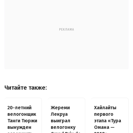
РЕКЛАМА
Читайте также:
20-летний
Жереми
Хайлайты
велогонщик
Лекруа
первого
Танги Тюржи
выиграл
этапа «Тура
вынужден
велогонку
Омана —