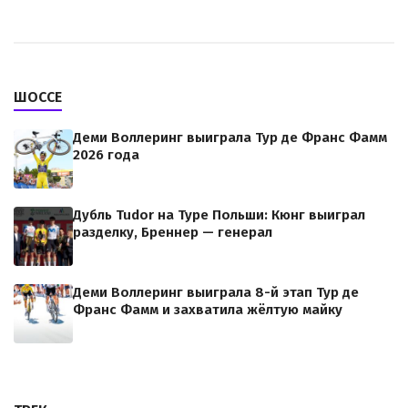
ШОССЕ
Деми Воллеринг выиграла Тур де Франс Фамм
2026 года
Дубль Tudor на Туре Польши: Кюнг выиграл
разделку, Бреннер — генерал
Деми Воллеринг выиграла 8-й этап Тур де
Франс Фамм и захватила жёлтую майку