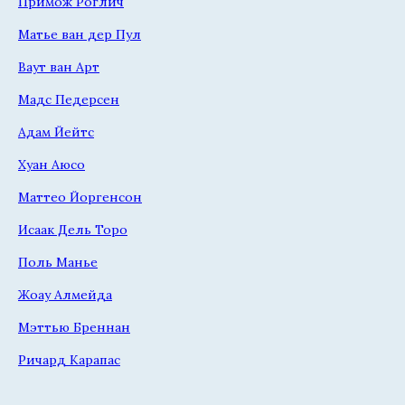
Примож Роглич
Матье ван дер Пул
Ваут ван Арт
Мадс Педерсен
Адам Йейтс
Хуан Аюсо
Маттео Йоргенсон
Исаак Дель Торо
Поль Манье
Жоау Алмейда
Мэттью Бреннан
Ричард Карапас