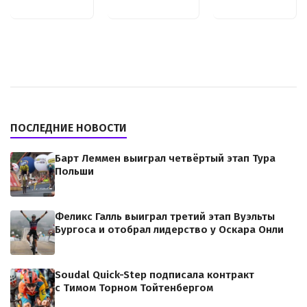
ПОСЛЕДНИЕ НОВОСТИ
Барт Леммен выиграл четвёртый этап Тура
Польши
Феликс Галль выиграл третий этап Вуэльты
Бургоса и отобрал лидерство у Оскара Онли
Soudal Quick-Step подписала контракт
с Тимом Торном Тойтенбергом