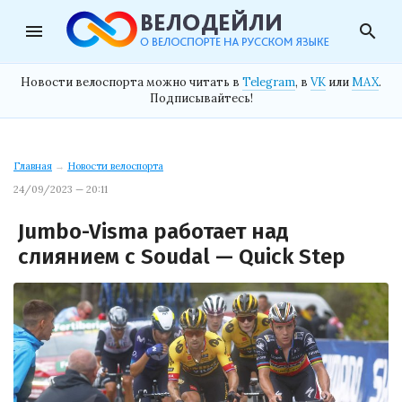
menu
search
Новости велоспорта можно читать в
Telegram
, в
VK
или
MAX
.
Подписывайтесь!
Главная
→
Новости велоспорта
24/09/2023 — 20:11
Jumbo-Visma работает над
слиянием с Soudal — Quick Step