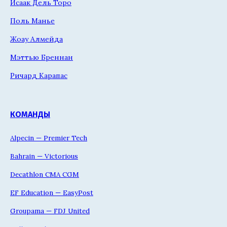
Исаак Дель Торо
Поль Манье
Жоау Алмейда
Мэттью Бреннан
Ричард Карапас
КОМАНДЫ
Alpecin — Premier Tech
Bahrain — Victorious
Decathlon CMA CGM
EF Education — EasyPost
Groupama — FDJ United