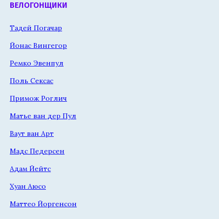
ВЕЛОГОНЩИКИ
Тадей Погачар
Йонас Вингегор
Ремко Эвенпул
Поль Сексас
Примож Роглич
Матье ван дер Пул
Ваут ван Арт
Мадс Педерсен
Адам Йейтс
Хуан Аюсо
Маттео Йоргенсон