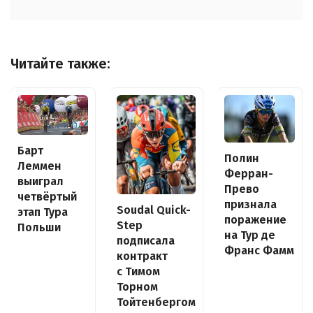
Читайте также:
Барт
Полин
Леммен
Ферран-
выиграл
Прево
четвёртый
признала
Soudal Quick-
этап Тура
поражение
Step
Польши
на Тур де
подписала
Франс Фамм
контракт
с Тимом
Торном
Тойтенбергом