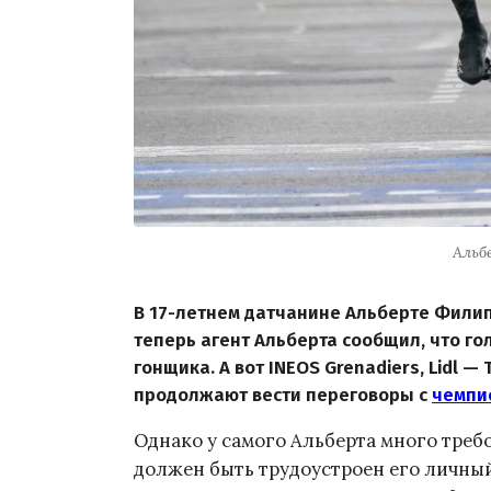
Альб
В 17-летнем датчанине Альберте Филип
теперь агент Альберта сообщил, что го
гонщика. А вот INEOS Grenadiers, Lidl — 
продолжают вести переговоры с
чемпи
Однако у самого Альберта много треб
должен быть трудоустроен его личный