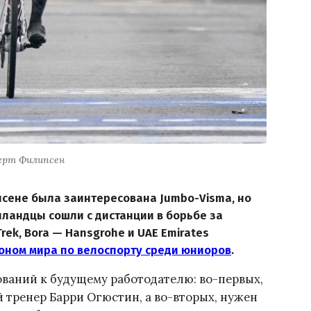
ерт Филипсен
сене была заинтересована Jumbo-Visma, но
лландцы сошли с дистанции в борьбе за
Trek, Bora — Hansgrohe и UAE Emirates
оном мира по велоспорту среди юниоров
.
ований к будущему работодателю: во-первых,
 тренер Барри Огюстин, а во-вторых, нужен