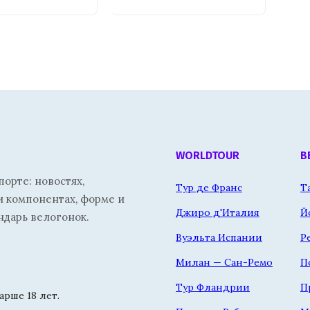
WORLDTOUR
В
орте: новостях,
Тур де Франс
Т
и компонентах, форме и
Джиро д'Италия
Й
ндарь велогонок.
Вуэльта Испании
Р
Милан — Сан-Ремо
П
Тур Фландрии
П
рше 18 лет.