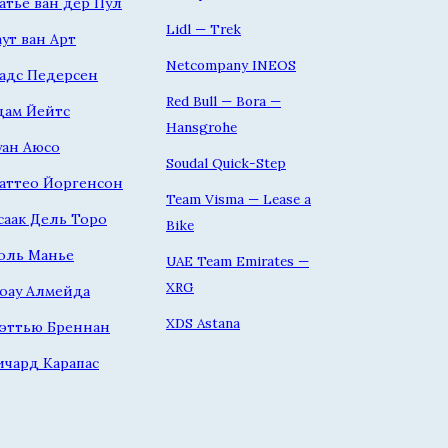
атье ван дер Пул
Lidl — Trek
аут ван Арт
Netcompany INEOS
адс Педерсен
Red Bull — Bora —
дам Йейтс
Hansgrohe
уан Аюсо
Soudal Quick-Step
аттео Йоргенсон
Team Visma — Lease a
саак Дель Торо
Bike
оль Манье
UAE Team Emirates —
XRG
оау Алмейда
XDS Astana
эттью Бреннан
ичард Карапас