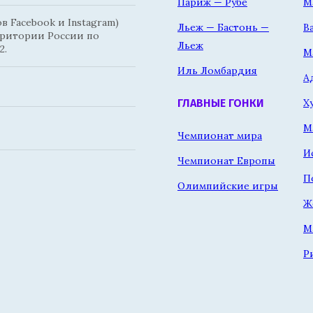
Париж — Рубе
М
 Facebook и Instagram)
Льеж — Бастонь —
В
рритории России по
Льеж
2.
М
Иль Ломбардия
А
Х
ГЛАВНЫЕ ГОНКИ
М
Чемпионат мира
И
Чемпионат Европы
П
Олимпийские игры
Ж
М
Р