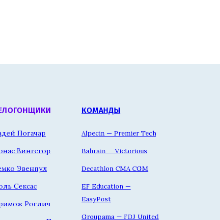
ЕЛОГОНЩИКИ
КОМАНДЫ
адей Погачар
Alpecin — Premier Tech
онас Вингегор
Bahrain — Victorious
емко Эвенпул
Decathlon CMA CGM
оль Сексас
EF Education —
EasyPost
римож Роглич
Groupama — FDJ United