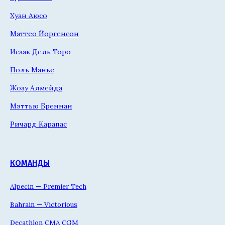
Хуан Аюсо
Маттео Йоргенсон
Исаак Дель Торо
Поль Манье
Жоау Алмейда
Мэттью Бреннан
Ричард Карапас
КОМАНДЫ
Alpecin — Premier Tech
Bahrain — Victorious
Decathlon CMA CGM