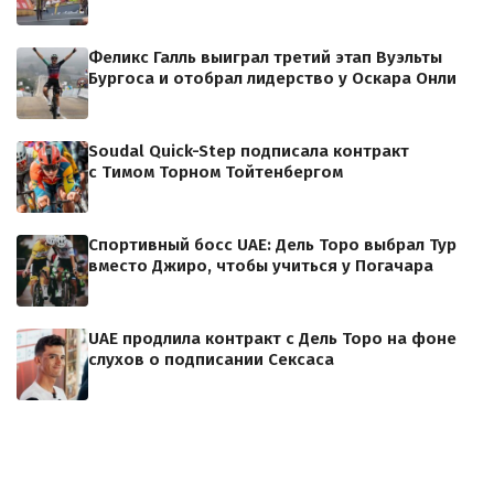
Феликс Галль выиграл третий этап Вуэльты
Бургоса и отобрал лидерство у Оскара Онли
Soudal Quick-Step подписала контракт
с Тимом Торном Тойтенбергом
Спортивный босс UAE: Дель Торо выбрал Тур
вместо Джиро, чтобы учиться у Погачара
UAE продлила контракт с Дель Торо на фоне
слухов о подписании Сексаса