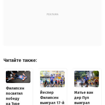
РЕКЛАМА
Читайте также:
Филипсен
Йеспер
Матье ван
посвятил
Филипсен
дер Пул
победу
выиграл 17-й
выиграл
на Туре