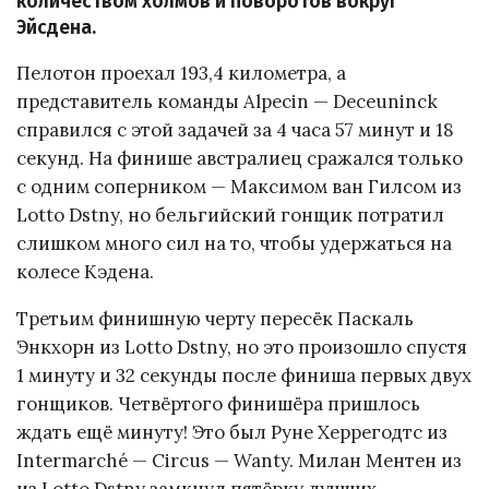
количеством холмов и поворотов вокруг
Эйсдена.
Пелотон проехал 193,4 километра, а
представитель команды Alpecin — Deceuninck
справился с этой задачей за 4 часа 57 минут и 18
секунд. На финише австралиец сражался только
с одним соперником — Максимом ван Гилсом из
Lotto Dstny, но бельгийский гонщик потратил
слишком много сил на то, чтобы удержаться на
колесе Кэдена.
Третьим финишную черту пересёк Паскаль
Энкхорн из Lotto Dstny, но это произошло спустя
1 минуту и 32 секунды после финиша первых двух
гонщиков. Четвёртого финишёра пришлось
ждать ещё минуту! Это был Руне Херрегодтс из
Intermarché — Circus — Wanty. Милан Ментен из