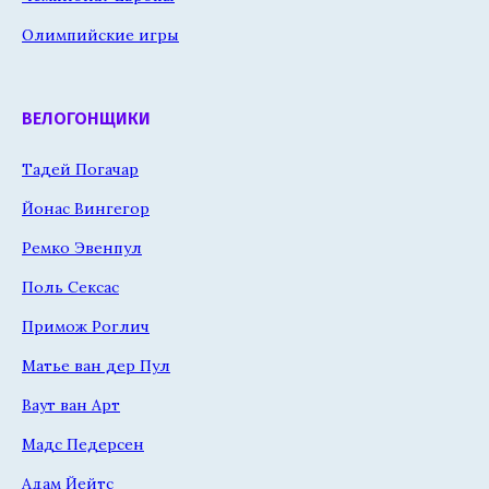
Олимпийские игры
ВЕЛОГОНЩИКИ
Тадей Погачар
Йонас Вингегор
Ремко Эвенпул
Поль Сексас
Примож Роглич
Матье ван дер Пул
Ваут ван Арт
Мадс Педерсен
Адам Йейтс