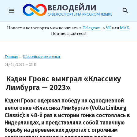
menu
search
Новости велоспорта можно читать в
Telegram
, в
VK
или
MAX
.
Подписывайтесь!
Главная
→
Шоссейные велогонки
01/04/2023 — 23:13
Кэден Гровс выиграл «Классику
Лимбурга — 2023»
Кэден Гровс одержал победу на однодневной
велогонке «Классика Лимбурга» (Volta Limburg
Classic): в 48-й раз в истории гонка состоялась в
Нидерландах, и представляла собой типичную
борьбу на деревенских дорогах с огромным