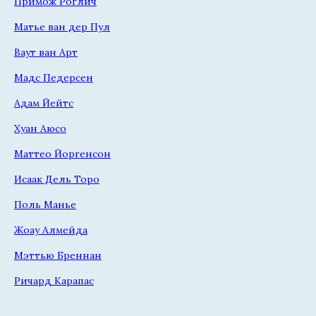
Примож Роглич
Матье ван дер Пул
Ваут ван Арт
Мадс Педерсен
Адам Йейтс
Хуан Аюсо
Маттео Йоргенсон
Исаак Дель Торо
Поль Манье
Жоау Алмейда
Мэттью Бреннан
Ричард Карапас