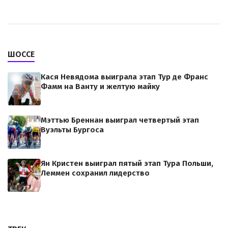
ШОССЕ
Кася Невядома выиграла этап Тур де Франс
Фамм на Ванту и желтую майку
Мэттью Бреннан выиграл четвертый этап
Вуэльты Бургоса
Ян Кристен выиграл пятый этап Тура Польши,
Леммен сохранил лидерство