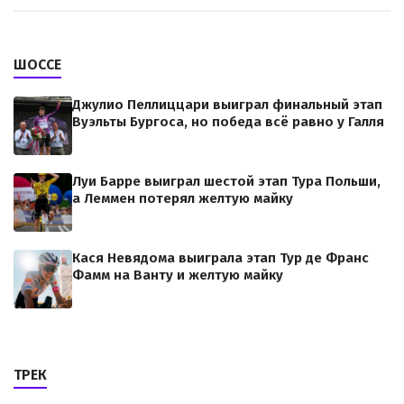
ШОССЕ
Джулио Пеллиццари выиграл финальный этап
Вуэльты Бургоса, но победа всё равно у Галля
Луи Барре выиграл шестой этап Тура Польши,
а Леммен потерял желтую майку
Кася Невядома выиграла этап Тур де Франс
Фамм на Ванту и желтую майку
ТРЕК