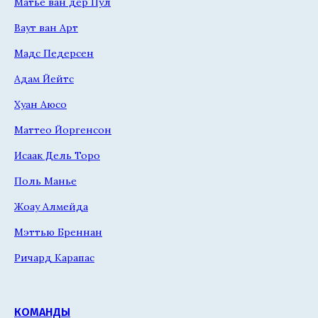
Матье ван дер Пул
Ваут ван Арт
Мадс Педерсен
Адам Йейтс
Хуан Аюсо
Маттео Йоргенсон
Исаак Дель Торо
Поль Манье
Жоау Алмейда
Мэттью Бреннан
Ричард Карапас
КОМАНДЫ