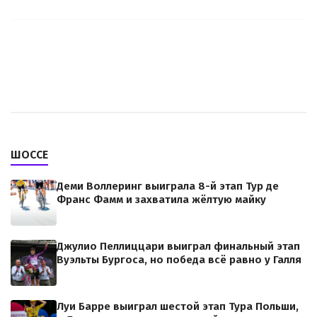
ШОССЕ
Деми Воллеринг выиграла 8-й этап Тур де
Франс Фамм и захватила жёлтую майку
Джулио Пеллиццари выиграл финальный этап
Вуэльты Бургоса, но победа всё равно у Галля
Луи Барре выиграл шестой этап Тура Польши,