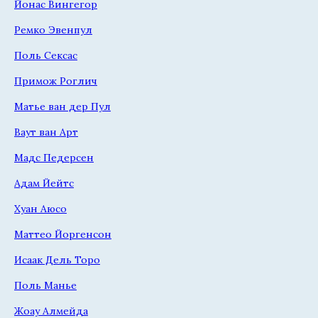
Йонас Вингегор
Ремко Эвенпул
Поль Сексас
Примож Роглич
Матье ван дер Пул
Ваут ван Арт
Мадс Педерсен
Адам Йейтс
Хуан Аюсо
Маттео Йоргенсон
Исаак Дель Торо
Поль Манье
Жоау Алмейда