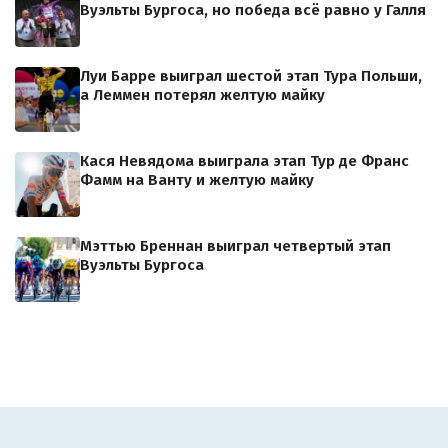
Вуэльты Бургоса, но победа всё равно у Галля
Луи Барре выиграл шестой этап Тура Польши,
а Леммен потерял желтую майку
Кася Невядома выиграла этап Тур де Франс
Фамм на Ванту и желтую майку
Мэттью Бреннан выиграл четвертый этап
Вуэльты Бургоса