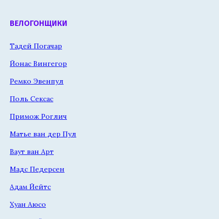
ВЕЛОГОНЩИКИ
Тадей Погачар
Йонас Вингегор
Ремко Эвенпул
Поль Сексас
Примож Роглич
Матье ван дер Пул
Ваут ван Арт
Мадс Педерсен
Адам Йейтс
Хуан Аюсо