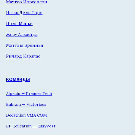
Маттео Йоргенсон
Исаак Дель Торо
Поль Манье
Жоау Алмейда
Мэттью Бреннан
Ричард Карапас
КОМАНДЫ
Alpecin — Premier Tech
Bahrain — Victorious
Decathlon CMA CGM
EF Education — EasyPost