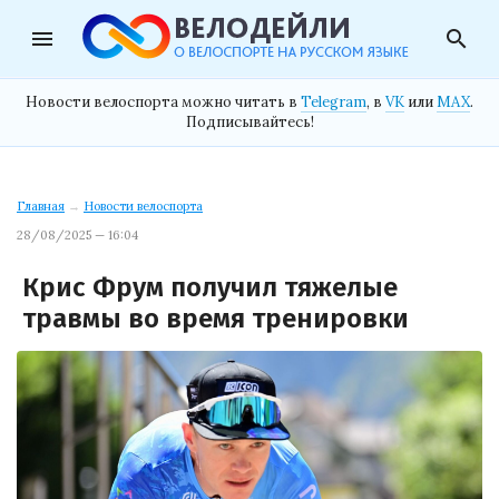
menu
search
Новости велоспорта можно читать в
Telegram
, в
VK
или
MAX
.
Подписывайтесь!
Главная
→
Новости велоспорта
28/08/2025 — 16:04
Крис Фрум получил тяжелые
травмы во время тренировки