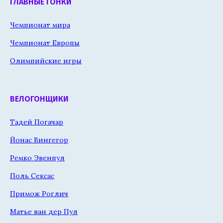
ГЛАВНЫЕ ГОНКИ
Чемпионат мира
Чемпионат Европы
Олимпийские игры
ВЕЛОГОНЩИКИ
Тадей Погачар
Йонас Вингегор
Ремко Эвенпул
Поль Сексас
Примож Роглич
Матье ван дер Пул