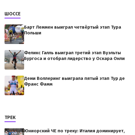
ШОССЕ
Барт Леммен выиграл четвёртый этап Тура
Польши
Феликс Галль выиграл третий этап Вуэльты
Бургоса и отобрал лидерство у Оскара Онли
Деми Воллеринг выиграла пятый этап Тур де
Франс Фамм
ТРЕК
Юниорский ЧЕ по треку: Италия доминирует,