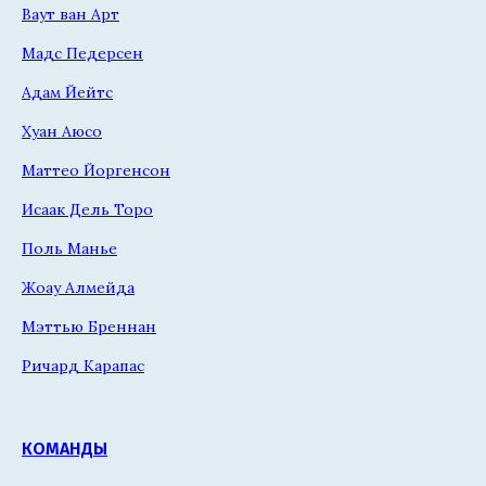
Ваут ван Арт
Мадс Педерсен
Адам Йейтс
Хуан Аюсо
Маттео Йоргенсон
Исаак Дель Торо
Поль Манье
Жоау Алмейда
Мэттью Бреннан
Ричард Карапас
КОМАНДЫ