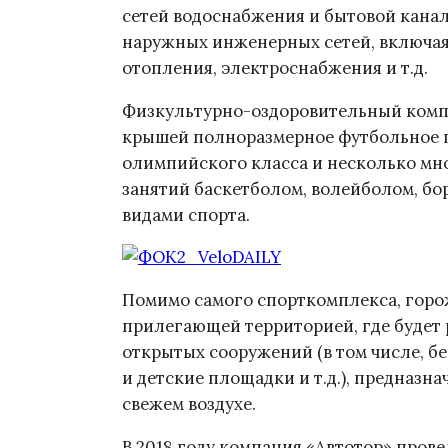
сетей водоснабжения и бытовой канал
наружных инженерных сетей, включая
отопления, электроснабжения и т.д.
Физкультурно-оздоровительный компл
крышей полноразмерное футбольное по
олимпийского класса и несколько мн
занятий баскетболом, волейболом, бо
видами спорта.
Помимо самого спорткомплекса, горож
прилегающей территорией, где будет
открытых сооружений (в том числе, б
и детские площадки и т.д.), предназн
свежем воздухе.
В 2018 году компания «Автотор» прове