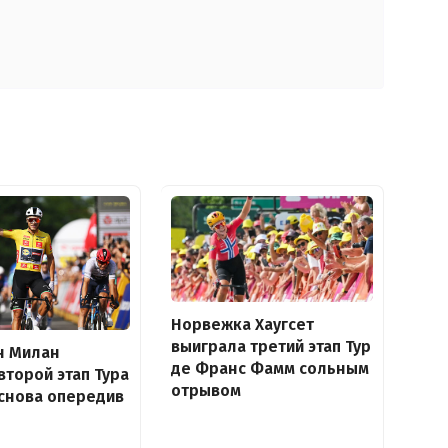
Норвежка Хаугсет
выиграла третий этап Тур
н Милан
де Франс Фамм сольным
второй этап Тура
отрывом
снова опередив