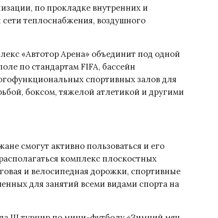
изации, по прокладке внутренних и
 сети теплоснабжения, воздушного
екс «Автотор Арена» объединит под одной
ле по стандартам FIFA, бассейн
огофункциональных спортивных залов для
рьбой, боксом, тяжелой атлетикой и другими
ане смогут активно пользоваться и его
 располагаться комплекс плоскостных
еговая и велосипедная дорожки, спортивные
аченных для занятий всеми видами спорта на
ла III турнир по мини-футболу «Зимний мяч