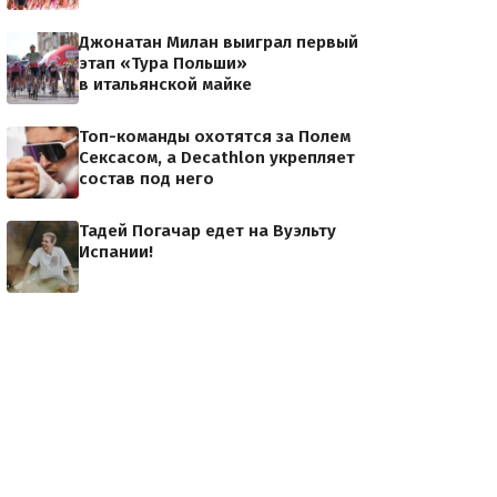
Джонатан Милан выиграл первый
этап «Тура Польши»
в итальянской майке
Топ-команды охотятся за Полем
Сексасом, а Decathlon укрепляет
состав под него
Тадей Погачар едет на Вуэльту
Испании!