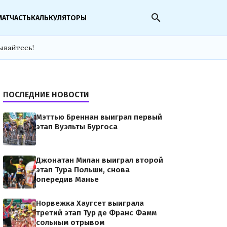
search
МАТЧАСТЬ
КАЛЬКУЛЯТОРЫ
ывайтесь!
ПОСЛЕДНИЕ НОВОСТИ
Мэттью Бреннан выиграл первый
этап Вуэльты Бургоса
Джонатан Милан выиграл второй
этап Тура Польши, снова
опередив Манье
Норвежка Хаугсет выиграла
третий этап Тур де Франс Фамм
сольным отрывом