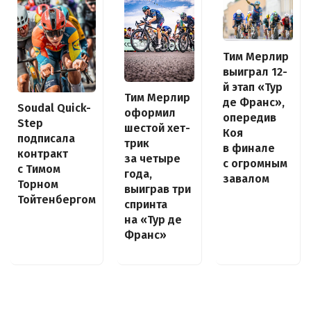
Тим Мерлир
выиграл 12-
й этап «Тур
Тим Мерлир
де Франс»,
Soudal Quick-
оформил
опередив
Step
шестой хет-
Коя
подписала
трик
в финале
контракт
за четыре
с огромным
с Тимом
года,
завалом
Торном
выиграв три
Тойтенбергом
спринта
на «Тур де
Франс»