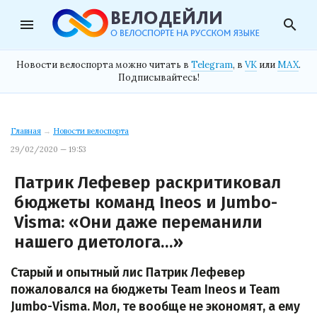
menu
search
Новости велоспорта можно читать в
Telegram
, в
VK
или
MAX
.
Подписывайтесь!
Главная
→
Новости велоспорта
29/02/2020 — 19:53
Патрик Лефевер раскритиковал
бюджеты команд Ineos и Jumbo-
Visma: «Они даже переманили
нашего диетолога…»
Старый и опытный лис Патрик Лефевер
пожаловался на бюджеты Team Ineos и Team
Jumbo-Visma. Мол, те вообще не экономят, а ему