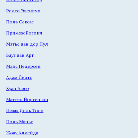
Ремко Эвенпул
Поль Сексас
Примож Роглич
Матье ван дер Пул
Ваут ван Арт
Мадс Педерсен
Адам Йейтс
Хуан Аюсо
Маттео Йоргенсон
Исаак Дель Торо
Поль Манье
Жоау Алмейда