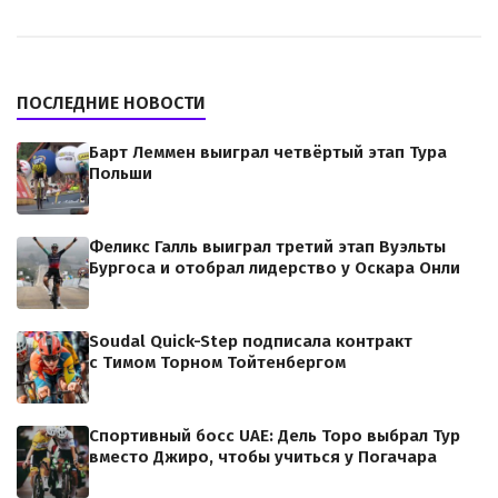
ПОСЛЕДНИЕ НОВОСТИ
Барт Леммен выиграл четвёртый этап Тура
Польши
Феликс Галль выиграл третий этап Вуэльты
Бургоса и отобрал лидерство у Оскара Онли
Soudal Quick-Step подписала контракт
с Тимом Торном Тойтенбергом
Спортивный босс UAE: Дель Торо выбрал Тур
вместо Джиро, чтобы учиться у Погачара