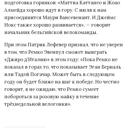
подготовка горняков: «Маттиа Каттанео и Жоао
Алмейда хорошо идут в гору. С июля к нам
присоединится Маури Вансевенант. И Джеймс
Нокс также хорошо развивается», — говорит
начальник бельгийской велокоманды.
При этом Патрик Лефевер признал, что не уверен
в том, что Ремко Эвенпул сможет выиграть
«Джиро д’Италию» в этом году: «Пока Ремко не
показал в горах то, что показывает Эган Берналь
или Тадей Погачар. Может быть в следующем
году он будет ближе на шаг к победе. Но честно
говорят, я не ожидаю, что Ремко сумеет
побороться за розовую майку в течение
трёхнедельной велогонки».