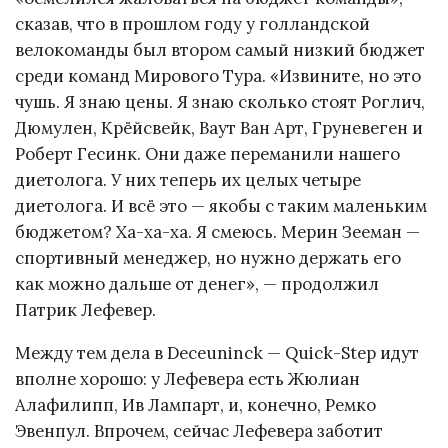
сказав, что в прошлом году у голландской
велокоманды был втором самый низкий бюджет
среди команд Мирового Тура. «Извините, но это
чушь. Я знаю цены. Я знаю сколько стоят Роглич,
Дюмулен, Крёйсвейк, Ваут Ван Арт, Груневеген и
Роберт Гесинк. Они даже переманили нашего
диетолога. У них теперь их целых четыре
диетолога. И всё это — якобы с таким маленьким
бюджетом? Ха-ха-ха. Я смеюсь. Мерин Зееман —
спортивный менеджер, но нужно держать его
как можно дальше от денег», — продолжил
Патрик Лефевер.
Между тем дела в Deceuninck — Quick-Step идут
вполне хорошо: у Лефевера есть Жюлиан
Алафилипп, Ив Лампарт, и, конечно, Ремко
Эвенпул. Впрочем, сейчас Лефевера заботит