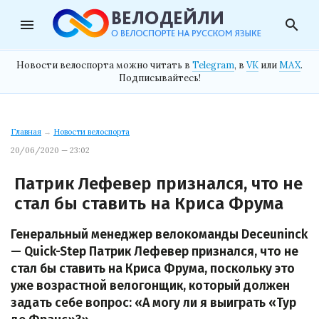
menu
search
Новости велоспорта можно читать в
Telegram
, в
VK
или
MAX
.
Подписывайтесь!
Главная
→
Новости велоспорта
20/06/2020 — 23:02
Патрик Лефевер признался, что не
стал бы ставить на Криса Фрума
Генеральный менеджер велокоманды Deceuninck
— Quick-Step Патрик Лефевер признался, что не
стал бы ставить на Криса Фрума, поскольку это
уже возрастной велогонщик, который должен
задать себе вопрос: «А могу ли я выиграть «Тур