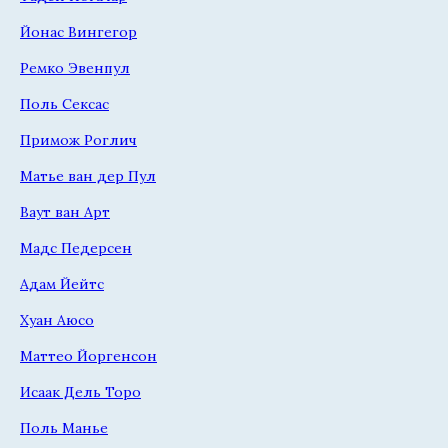
Йонас Вингегор
Ремко Эвенпул
Поль Сексас
Примож Роглич
Матье ван дер Пул
Ваут ван Арт
Мадс Педерсен
Адам Йейтс
Хуан Аюсо
Маттео Йоргенсон
Исаак Дель Торо
Поль Манье