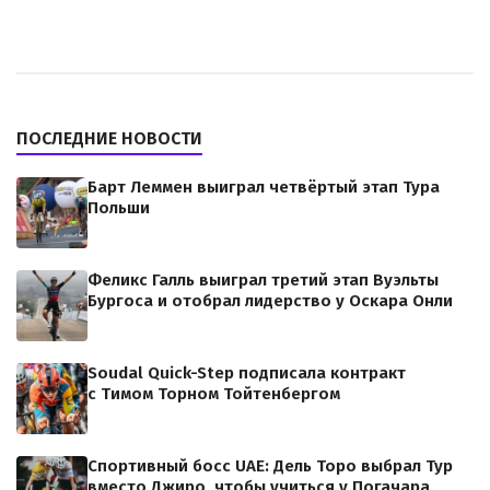
ПОСЛЕДНИЕ НОВОСТИ
Барт Леммен выиграл четвёртый этап Тура
Польши
Феликс Галль выиграл третий этап Вуэльты
Бургоса и отобрал лидерство у Оскара Онли
Soudal Quick-Step подписала контракт
с Тимом Торном Тойтенбергом
Спортивный босс UAE: Дель Торо выбрал Тур
вместо Джиро, чтобы учиться у Погачара