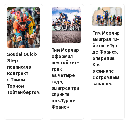
Тим Мерлир
выиграл 12-
й этап «Тур
Тим Мерлир
де Франс»,
Soudal Quick-
оформил
опередив
Step
шестой хет-
Коя
подписала
трик
в финале
контракт
за четыре
с огромным
с Тимом
года,
завалом
Торном
выиграв три
Тойтенбергом
спринта
на «Тур де
Франс»