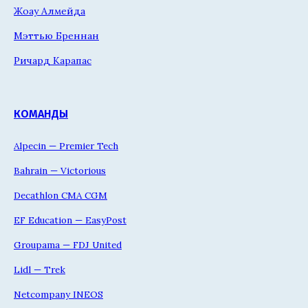
Жоау Алмейда
Мэттью Бреннан
Ричард Карапас
КОМАНДЫ
Alpecin — Premier Tech
Bahrain — Victorious
Decathlon CMA CGM
EF Education — EasyPost
Groupama — FDJ United
Lidl — Trek
Netcompany INEOS