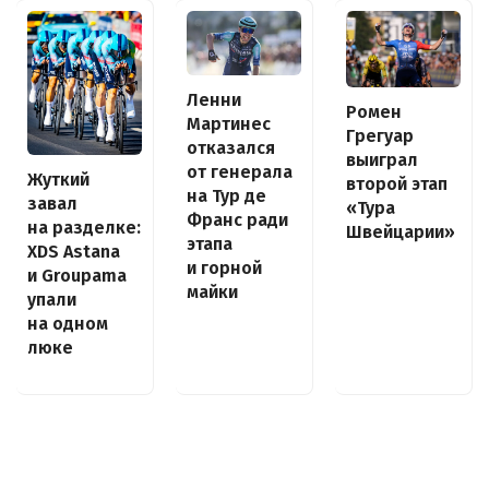
Ленни
Ромен
Мартинес
Грегуар
отказался
выиграл
от генерала
Жуткий
второй этап
на Тур де
завал
«Тура
Франс ради
на разделке:
Швейцарии»
этапа
XDS Astana
и горной
и Groupama
майки
упали
на одном
люке