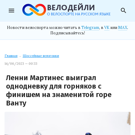
menu
search
Новости велоспорта можно читать в
Telegram
, в
VK
или
MAX
.
Подписывайтесь!
Главная
→
Шоссейные велогонки
14/06/2023 — 00:33
Ленни Мартинес выиграл
однодневку для горняков с
финишем на знаменитой горе
Ванту