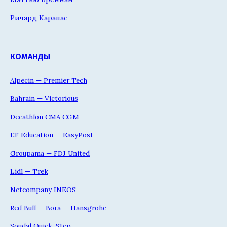
Ричард Карапас
КОМАНДЫ
Alpecin — Premier Tech
Bahrain — Victorious
Decathlon CMA CGM
EF Education — EasyPost
Groupama — FDJ United
Lidl — Trek
Netcompany INEOS
Red Bull — Bora — Hansgrohe
Soudal Quick-Step