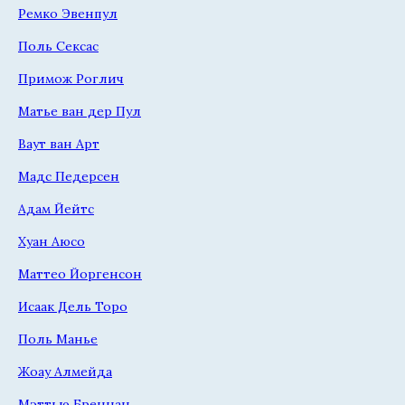
Ремко Эвенпул
Поль Сексас
Примож Роглич
Матье ван дер Пул
Ваут ван Арт
Мадс Педерсен
Адам Йейтс
Хуан Аюсо
Маттео Йоргенсон
Исаак Дель Торо
Поль Манье
Жоау Алмейда
Мэттью Бреннан