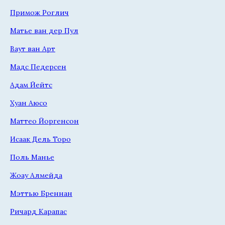
Примож Роглич
Матье ван дер Пул
Ваут ван Арт
Мадс Педерсен
Адам Йейтс
Хуан Аюсо
Маттео Йоргенсон
Исаак Дель Торо
Поль Манье
Жоау Алмейда
Мэттью Бреннан
Ричард Карапас