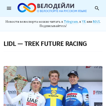
menu
search
Новости велоспорта можно читать в
Telegram
, в
VK
или
MAX
.
Подписывайтесь!
LIDL — TREK FUTURE RACING