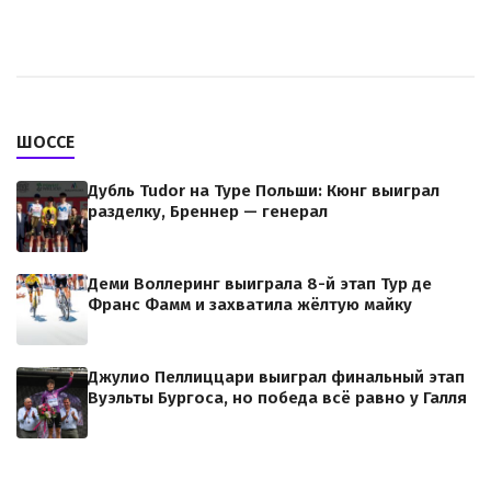
ШОССЕ
Дубль Tudor на Туре Польши: Кюнг выиграл
разделку, Бреннер — генерал
Деми Воллеринг выиграла 8-й этап Тур де
Франс Фамм и захватила жёлтую майку
Джулио Пеллиццари выиграл финальный этап
Вуэльты Бургоса, но победа всё равно у Галля