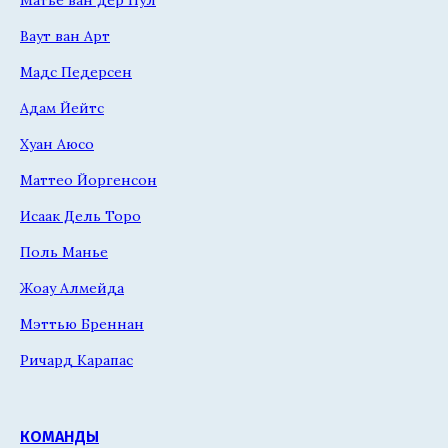
Ваут ван Арт
Мадс Педерсен
Адам Йейтс
Хуан Аюсо
Маттео Йоргенсон
Исаак Дель Торо
Поль Манье
Жоау Алмейда
Мэттью Бреннан
Ричард Карапас
КОМАНДЫ