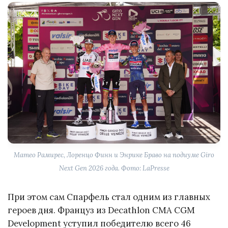
Матео Рамирес, Лоренцо Финн и Энрике Браво на подиуме Giro
Next Gen 2026 года. Фото: LaPresse
При этом сам Спарфель стал одним из главных
героев дня. Француз из Decathlon CMA CGM
Development уступил победителю всего 46