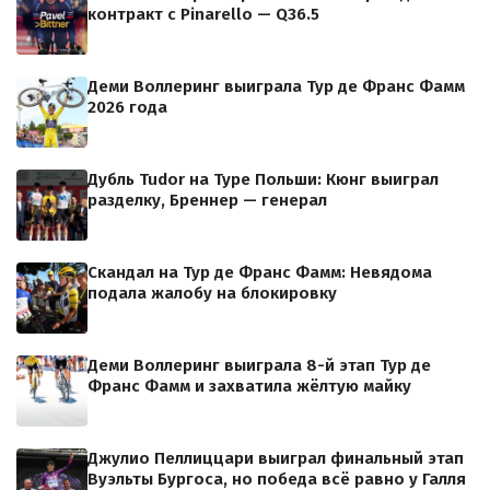
контракт с Pinarello — Q36.5
Деми Воллеринг выиграла Тур де Франс Фамм
2026 года
Дубль Tudor на Туре Польши: Кюнг выиграл
разделку, Бреннер — генерал
Скандал на Тур де Франс Фамм: Невядома
подала жалобу на блокировку
Деми Воллеринг выиграла 8-й этап Тур де
Франс Фамм и захватила жёлтую майку
Джулио Пеллиццари выиграл финальный этап
Вуэльты Бургоса, но победа всё равно у Галля