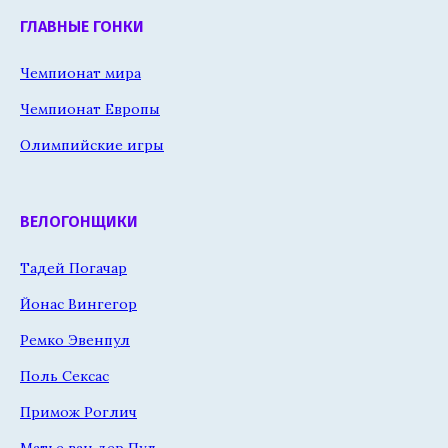
ГЛАВНЫЕ ГОНКИ
Чемпионат мира
Чемпионат Европы
Олимпийские игры
ВЕЛОГОНЩИКИ
Тадей Погачар
Йонас Вингегор
Ремко Эвенпул
Поль Сексас
Примож Роглич
Матье ван дер Пул