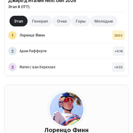
Джиро д'Италия Next Gen 2026
Этап 8 (ITT)
Этап
Генерал
Очки
Горы
Молодые
1
Лоренцо Финн
29:03
2
Адам Рафферти
+0:16
3
Матисс ван Керкхове
+0:32
Лоренцо Финн