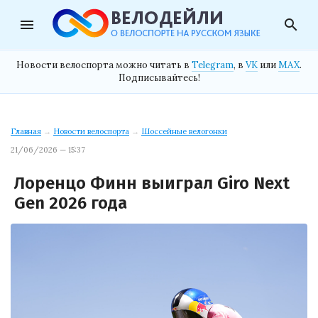
menu
search
Новости велоспорта можно читать в
Telegram
, в
VK
или
MAX
.
Подписывайтесь!
Главная
→
Новости велоспорта
→
Шоссейные велогонки
21/06/2026 — 15:37
Лоренцо Финн выиграл Giro Next
Gen 2026 года