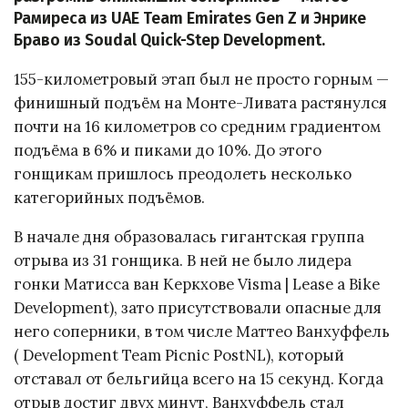
Рамиреса из UAE Team Emirates Gen Z и Энрике
Браво из Soudal Quick-Step Development.
155-километровый этап был не просто горным —
финишный подъём на Монте-Ливата растянулся
почти на 16 километров со средним градиентом
подъёма в 6% и пиками до 10%. До этого
гонщикам пришлось преодолеть несколько
категорийных подъёмов.
В начале дня образовалась гигантская группа
отрыва из 31 гонщика. В ней не было лидера
гонки Матисса ван Керкхове Visma | Lease a Bike
Development), зато присутствовали опасные для
него соперники, в том числе Маттео Ванхуффель
( Development Team Picnic PostNL), который
отставал от бельгийца всего на 15 секунд. Когда
отрыв достиг двух минут, Ванхуффель стал