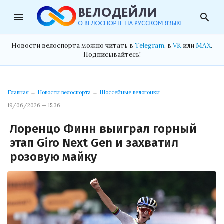
menu
search
Новости велоспорта можно читать в
Telegram
, в
VK
или
MAX
.
Подписывайтесь!
Главная
→
Новости велоспорта
→
Шоссейные велогонки
19/06/2026 — 15:36
Лоренцо Финн выиграл горный
этап Giro Next Gen и захватил
розовую майку