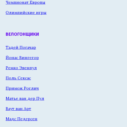
Чемпионат Европы
Олимпийские игры
ВЕЛОГОНЩИКИ
Тадей Погачар
Йонас Вингегор
Ремко Эвенпул
Поль Сексас
Примож Роглич
Матье ван дер Пул
Ваут ван Арт
Мадс Педерсен