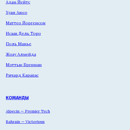
Адам Йейтс
Хуан Аюсо
Маттео Йоргенсон
Исаак Дель Торо
Поль Манье
Жоау Алмейда
Мэттью Бреннан
Ричард Карапас
КОМАНДЫ
Alpecin — Premier Tech
Bahrain — Victorious