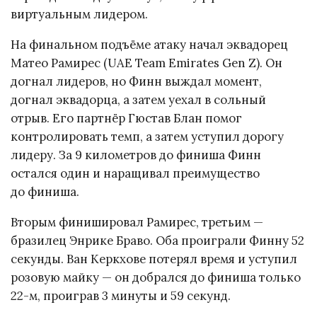
виртуальным лидером.
На финальном подъёме атаку начал эквадорец
Матео Рамирес (UAE Team Emirates Gen Z). Он
догнал лидеров, но Финн выждал момент,
догнал эквадорца, а затем уехал в сольный
отрыв. Его партнёр Гюстав Блан помог
контролировать темп, а затем уступил дорогу
лидеру. За 9 километров до финиша Финн
остался один и наращивал преимущество
до финиша.
Вторым финишировал Рамирес, третьим —
бразилец Энрике Браво. Оба проиграли Финну 52
секунды. Ван Керкхове потерял время и уступил
розовую майку — он добрался до финиша только
22-м, проиграв 3 минуты и 59 секунд.