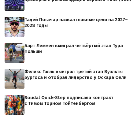
Тадей Погачар назвал главные цели на 2027–
2028 годы
Барт Леммен выиграл четвёртый этап Тура
Польши
Феликс Галль выиграл третий этап Вуэльты
Бургоса и отобрал лидерство у Оскара Онли
Soudal Quick-Step подписала контракт
с Тимом Торном Тойтенбергом