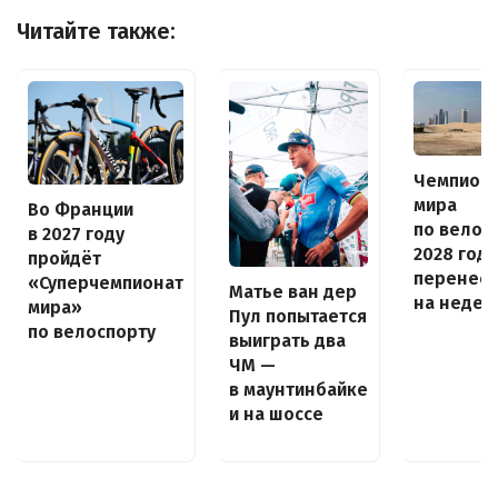
Читайте также:
Чемпион
мира
Во Франции
по велос
в 2027 году
2028 года
пройдёт
перенес
«Суперчемпионат
Матье ван дер
на неде
мира»
Пул попытается
по велоспорту
выиграть два
ЧМ —
в маунтинбайке
и на шоссе