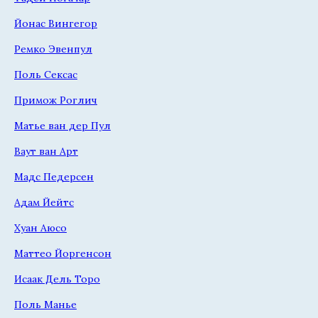
Йонас Вингегор
Ремко Эвенпул
Поль Сексас
Примож Роглич
Матье ван дер Пул
Ваут ван Арт
Мадс Педерсен
Адам Йейтс
Хуан Аюсо
Маттео Йоргенсон
Исаак Дель Торо
Поль Манье