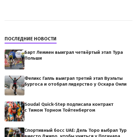
ПОСЛЕДНИЕ НОВОСТИ
Барт Леммен выиграл четвёртый этап Тура
Польши
Феликс Галль выиграл третий этап Вуэльты
Бургоса и отобрал лидерство у Оскара Онли
Soudal Quick-Step подписала контракт
с Тимом Торном Тойтенбергом
Спортивный босс UAE: Дель Торо выбрал Тур
вместо Джиро, чтобы учиться у Погачара