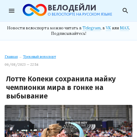
menu
search
Новости велоспорта можно читать в
Telegram
, в
VK
или
MAX
.
Подписывайтесь!
Главная
→
Трековый велоспорт
06/08/2023 — 22:54
Лотте Копеки сохранила майку
чемпионки мира в гонке на
выбывание