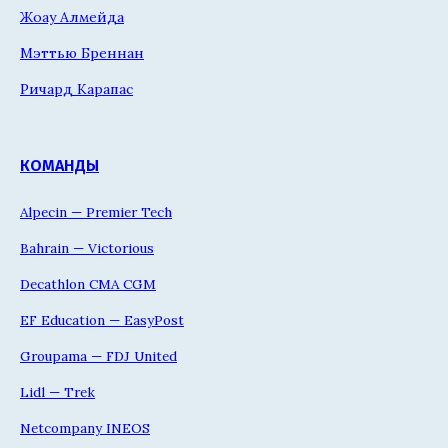
Жоау Алмейда
Мэттью Бреннан
Ричард Карапас
КОМАНДЫ
Alpecin — Premier Tech
Bahrain — Victorious
Decathlon CMA CGM
EF Education — EasyPost
Groupama — FDJ United
Lidl — Trek
Netcompany INEOS