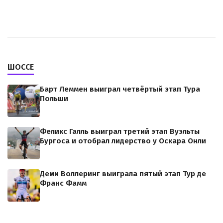
ШОССЕ
Барт Леммен выиграл четвёртый этап Тура
Польши
Феликс Галль выиграл третий этап Вуэльты
Бургоса и отобрал лидерство у Оскара Онли
Деми Воллеринг выиграла пятый этап Тур де
Франс Фамм