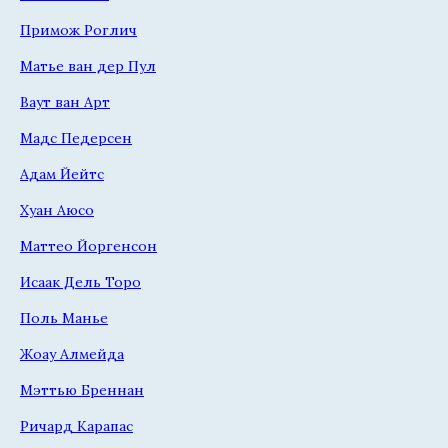
Примож Роглич
Матье ван дер Пул
Ваут ван Арт
Мадс Педерсен
Адам Йейтс
Хуан Аюсо
Маттео Йоргенсон
Исаак Дель Торо
Поль Манье
Жоау Алмейда
Мэттью Бреннан
Ричард Карапас