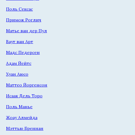
Поль Сексас
Примож Роглич
Матье ван дер Пул
Ваут ван Арт
Мадс Педерсен
Адам Йейтс
Хуан Аюсо
Маттео Йоргенсон
Исаак Дель Торо
Поль Манье
Жоау Алмейда
Мэттью Бреннан