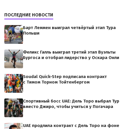
ПОСЛЕДНИЕ НОВОСТИ
Барт Леммен выиграл четвёртый этап Тура
Польши
Феликс Галль выиграл третий этап Вуэльты
Бургоса и отобрал лидерство у Оскара Онли
Soudal Quick-Step подписала контракт
с Тимом Торном Тойтенбергом
Спортивный босс UAE: Дель Торо выбрал Тур
вместо Джиро, чтобы учиться у Погачара
UAE продлила контракт с Дель Торо на фоне