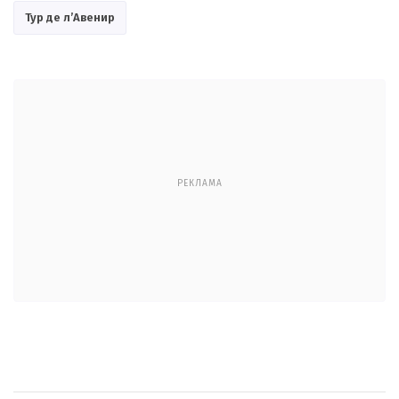
Тур де л’Авенир
РЕКЛАМА