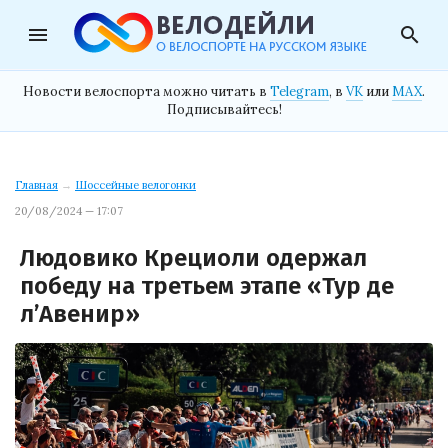
menu
search
Новости велоспорта можно читать в
Telegram
, в
VK
или
MAX
.
Подписывайтесь!
Главная
→
Шоссейные велогонки
20/08/2024 — 17:07
Людовико Крециоли одержал
победу на третьем этапе «Тур де
л’Авенир»