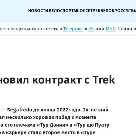
НОВОСТИ ВЕЛОСПОРТА
ШОССЕ
ТРЕК
ВЕЛОКРОСС
МТБ
велоспорта можно читать в
Telegram
, в
VK
или
MAX
. Подпис
овил контракт с Trek
 — Segafredo до конца 2022 года. 24-летний
ал несколько хороших побед с момента
За его плечами «Тур Дании» и «Тур дю Пуату-
 в карьере стало второе место в «Туре