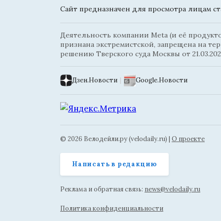
Сайт предназначен для просмотра лицам ста
Деятельность компании Meta (и её продуктов
признана экстремистской, запрещена на те
решению Тверского суда Москвы от 21.03.202
Дзен.Новости
|
Google.Новости
© 2026 Велодейли.ру (velodaily.ru) |
О проекте
Написать в редакцию
Реклама и обратная связь:
news@velodaily.ru
Политика конфиденциальности