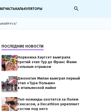
search
МАТЧАСТЬ
КАЛЬКУЛЯТОРЫ
ывайтесь!
ПОСЛЕДНИЕ НОВОСТИ
Норвежка Хаугсет выиграла
третий этап Тур де Франс Фамм
сольным отрывом
Джонатан Милан выиграл первый
этап «Тура Польши»
в итальянской майке
Топ-команды охотятся за Полем
Сексасом, а Decathlon укрепляет
состав под него