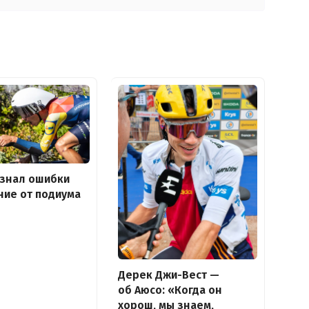
изнал ошибки
ние от подиума
Дерек Джи-Вест —
об Аюсо: «Когда он
хорош, мы знаем,