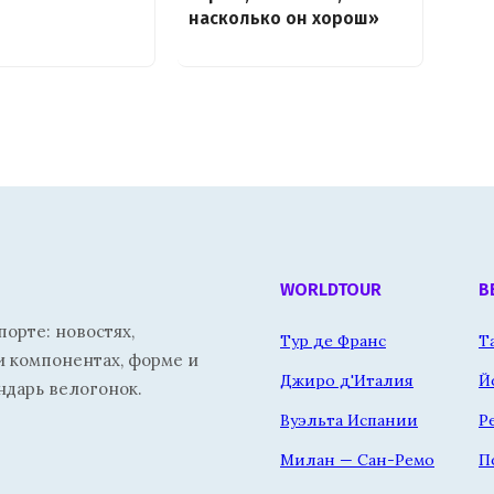
насколько он хорош»
WORLDTOUR
В
орте: новостях,
Тур де Франс
Т
и компонентах, форме и
Джиро д'Италия
Й
ндарь велогонок.
Вуэльта Испании
Р
Милан — Сан-Ремо
П