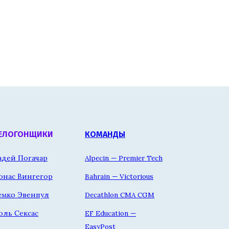
ЕЛОГОНЩИКИ
КОМАНДЫ
адей Погачар
Alpecin — Premier Tech
онас Вингегор
Bahrain — Victorious
емко Эвенпул
Decathlon CMA CGM
оль Сексас
EF Education —
EasyPost