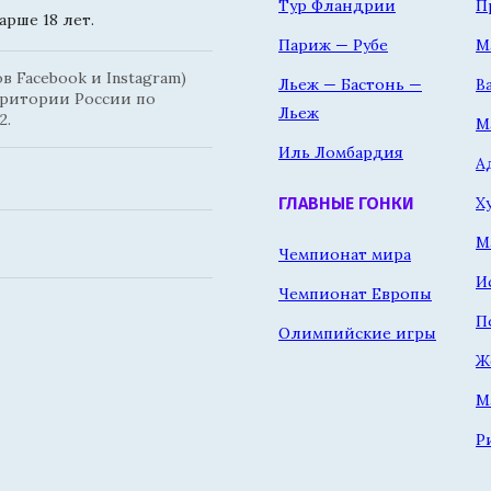
Тур Фландрии
П
рше 18 лет.
Париж — Рубе
М
 Facebook и Instagram)
Льеж — Бастонь —
В
рритории России по
Льеж
2.
М
Иль Ломбардия
А
Х
ГЛАВНЫЕ ГОНКИ
М
Чемпионат мира
И
Чемпионат Европы
П
Олимпийские игры
Ж
М
Р