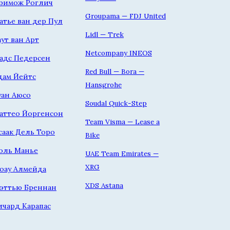
римож Роглич
Groupama — FDJ United
атье ван дер Пул
Lidl — Trek
аут ван Арт
Netcompany INEOS
адс Педерсен
Red Bull — Bora —
дам Йейтс
Hansgrohe
уан Аюсо
Soudal Quick-Step
аттео Йоргенсон
Team Visma — Lease a
саак Дель Торо
Bike
оль Манье
UAE Team Emirates —
XRG
оау Алмейда
XDS Astana
эттью Бреннан
ичард Карапас