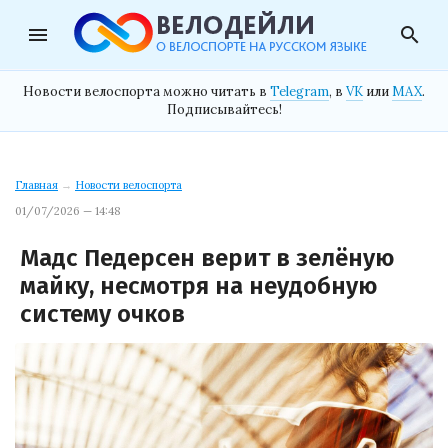
menu
search
Новости велоспорта можно читать в
Telegram
, в
VK
или
MAX
.
Подписывайтесь!
Главная
→
Новости велоспорта
01/07/2026 — 14:48
Мадс Педерсен верит в зелёную
майку, несмотря на неудобную
систему очков