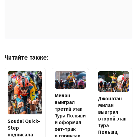
Читайте также:
Милан
Джонатан
выиграл
Милан
третий этап
выиграл
Тура Польши
второй этап
Soudal Quick-
и оформил
Тура
Step
хет-трик
Польши,
подписала
в спринтах