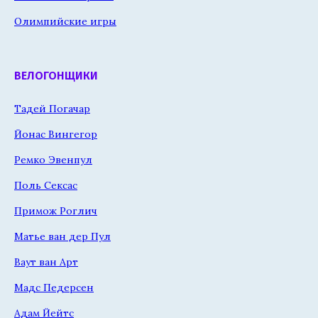
Олимпийские игры
ВЕЛОГОНЩИКИ
Тадей Погачар
Йонас Вингегор
Ремко Эвенпул
Поль Сексас
Примож Роглич
Матье ван дер Пул
Ваут ван Арт
Мадс Педерсен
Адам Йейтс