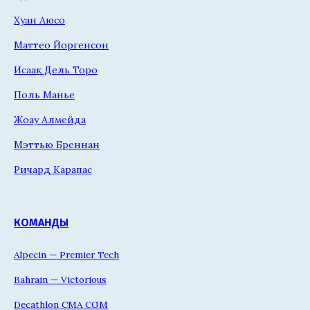
Хуан Аюсо
Маттео Йоргенсон
Исаак Дель Торо
Поль Манье
Жоау Алмейда
Мэттью Бреннан
Ричард Карапас
КОМАНДЫ
Alpecin — Premier Tech
Bahrain — Victorious
Decathlon CMA CGM