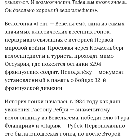
угнаться. И возможности Тадея мы тоже знаем.
Он довольно хороший велосипедист
».
Велогонка «Гент — Вевельгем», одна из самых
значимых классических весенних гонок,
неразрывно связанная с историей Первой
мировой войны. Проезжая через Кеммельберг,
велосипедисты и туристы проходят мимо
Оссуария, где покоятся останки 5294
французских солдат. Неподалёку — монумент,
установленный в память о бойцах 32-й
французской дивизии.
История гонки началась в 1934 году как дань
уважения Гастону Ребри — знаменитому
велогонщику из Вевельгема, победителю «Тура
Фландрии» и «Париж — Рубе». Первоначально
это была юношеская гонка, но после Второй