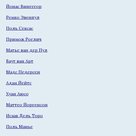
Йонас Вингегор
Ремко Эвенпул
Поль Сексас
Примож Роглич
Матье ван дер Пул
Ваут ван Арт
Мадс Педерсен
Адам Йейтс
Хуан Аюсо
Маттео Йоргенсон
Исаак Дель Торо
Поль Манье