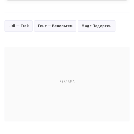
Lidl — Trek
Гент — Вевельгем
Мадс Педерсен
РЕКЛАМА