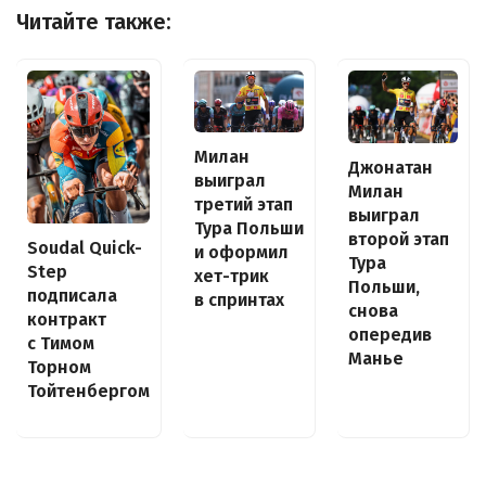
Читайте также:
Милан
Джонатан
выиграл
Милан
третий этап
выиграл
Тура Польши
второй этап
Soudal Quick-
и оформил
Тура
Step
хет-трик
Польши,
подписала
в спринтах
снова
контракт
опередив
с Тимом
Манье
Торном
Тойтенбергом