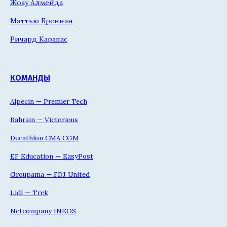
Жоау Алмейда
Мэттью Бреннан
Ричард Карапас
КОМАНДЫ
Alpecin — Premier Tech
Bahrain — Victorious
Decathlon CMA CGM
EF Education — EasyPost
Groupama — FDJ United
Lidl — Trek
Netcompany INEOS