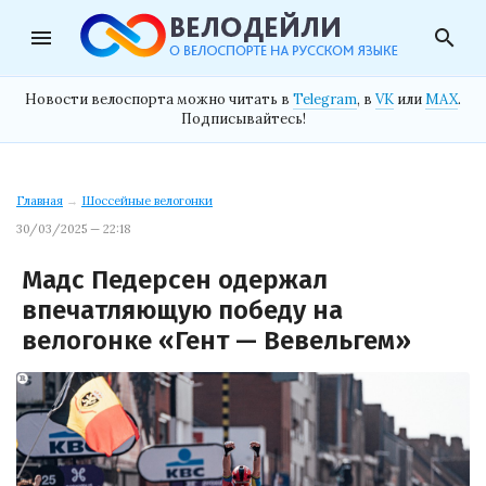
menu
search
Новости велоспорта можно читать в
Telegram
, в
VK
или
MAX
.
Подписывайтесь!
Главная
→
Шоссейные велогонки
30/03/2025 — 22:18
Мадс Педерсен одержал
впечатляющую победу на
велогонке «Гент — Вевельгем»