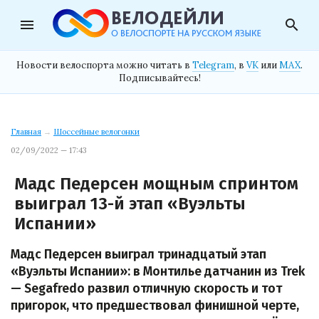
menu
search
Новости велоспорта можно читать в
Telegram
, в
VK
или
MAX
.
Подписывайтесь!
Главная
→
Шоссейные велогонки
02/09/2022 — 17:43
Мадс Педерсен мощным спринтом
выиграл 13-й этап «Вуэльты
Испании»
Мадс Педерсен выиграл тринадцатый этап
«Вуэльты Испании»: в Монтилье датчанин из Trek
— Segafredo развил отличную скорость и тот
пригорок, что предшествовал финишной черте,