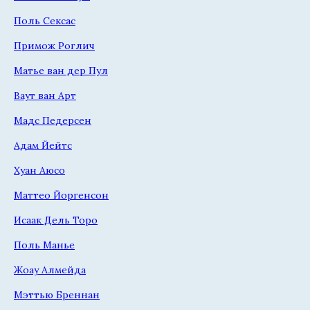
Поль Сексас
Примож Роглич
Матье ван дер Пул
Ваут ван Арт
Мадс Педерсен
Адам Йейтс
Хуан Аюсо
Маттео Йоргенсон
Исаак Дель Торо
Поль Манье
Жоау Алмейда
Мэттью Бреннан