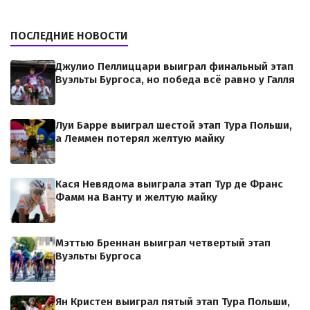
ПОСЛЕДНИЕ НОВОСТИ
Джулио Пеллиццари выиграл финальный этап
Вуэльты Бургоса, но победа всё равно у Галля
Луи Барре выиграл шестой этап Тура Польши,
а Леммен потерял желтую майку
Кася Невядома выиграла этап Тур де Франс
Фамм на Ванту и желтую майку
Мэттью Бреннан выиграл четвертый этап
Вуэльты Бургоса
Ян Кристен выиграл пятый этап Тура Польши,