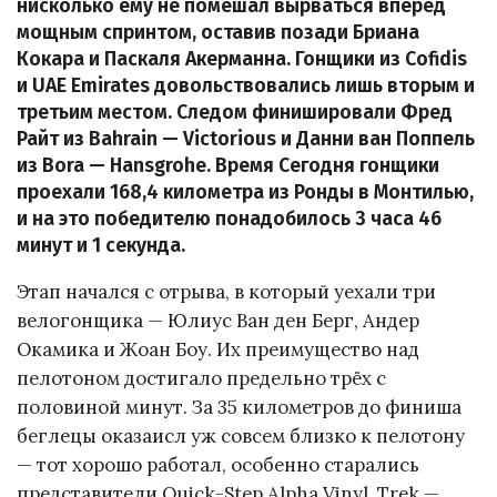
нисколько ему не помешал вырваться вперёд
мощным спринтом, оставив позади Бриана
Кокара и Паскаля Акерманна. Гонщики из Cofidis
и UAE Emirates довольствовались лишь вторым и
третьим местом. Следом финишировали Фред
Райт из Bahrain — Victorious и Данни ван Поппель
из Bora — Hansgrohe. Время Сегодня гонщики
проехали 168,4 километра из Ронды в Монтилью,
и на это победителю понадобилось 3 часа 46
минут и 1 секунда.
Этап начался с отрыва, в который уехали три
велогонщика — Юлиус Ван ден Берг, Андер
Окамика и Жоан Боу. Их преимущество над
пелотоном достигало предельно трёх с
половиной минут. За 35 километров до финиша
беглецы оказаисл уж совсем близко к пелотону
— тот хорошо работал, особенно старались
представители Quick-Step Alpha Vinyl, Trek —