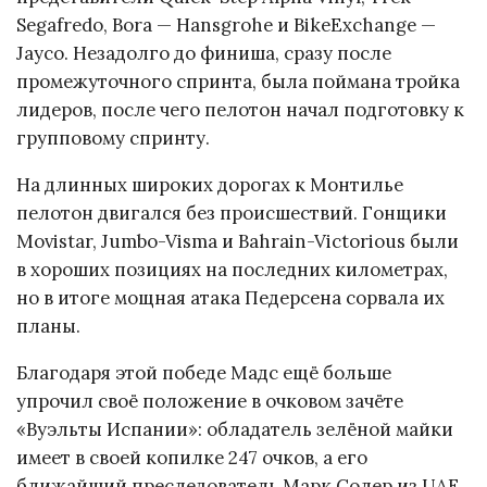
Segafredo, Bora — Hansgrohe и BikeExchange —
Jayco. Незадолго до финиша, сразу после
промежуточного спринта, была поймана тройка
лидеров, после чего пелотон начал подготовку к
групповому спринту.
На длинных широких дорогах к Монтилье
пелотон двигался без происшествий. Гонщики
Movistar, Jumbo-Visma и Bahrain-Victorious были
в хороших позициях на последних километрах,
но в итоге мощная атака Педерсена сорвала их
планы.
Благодаря этой победе Мадс ещё больше
упрочил своё положение в очковом зачёте
«Вуэльты Испании»: обладатель зелёной майки
имеет в своей копилке 247 очков, а его
ближайший преследователь Марк Солер из UAE