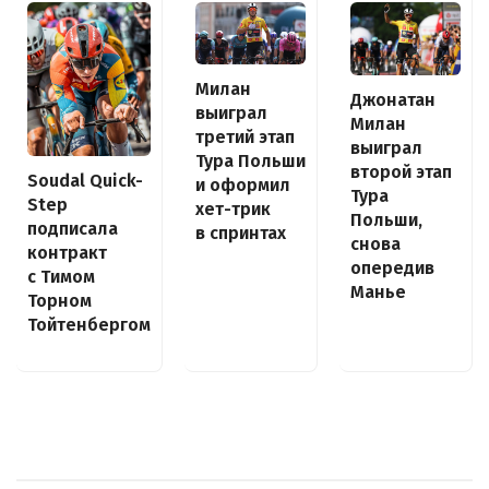
Милан
Джонатан
выиграл
Милан
третий этап
выиграл
Тура Польши
второй этап
Soudal Quick-
и оформил
Тура
Step
хет-трик
Польши,
подписала
в спринтах
снова
контракт
опередив
с Тимом
Манье
Торном
Тойтенбергом