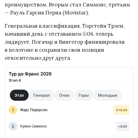
преимуществом. Вторым стал Симмонс, третьим
— Рауль Гарсия Перна (Movistar).
Генеральная классификация. Торстейн Трэен,
начавший день с отставанием 5:06, теперь
лидирует. Погачар и Вингегор финишировали
в пелотоне и сохранили свои позиции
относительно друг друга.
Тур де Франс 2026
Этап 4
Этап
Генерал
Очки
Горы
Молодые
1
Мадс Педерсен
4:10:45
2
Куинн Симмонс
+0:00