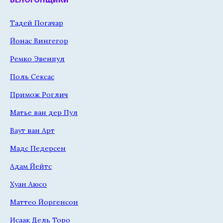
Тадей Погачар
Йонас Вингегор
Ремко Эвенпул
Поль Сексас
Примож Роглич
Матье ван дер Пул
Ваут ван Арт
Мадс Педерсен
Адам Йейтс
Хуан Аюсо
Маттео Йоргенсон
Исаак Дель Торо