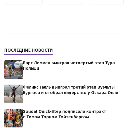
ПОСЛЕДНИЕ НОВОСТИ
Барт Леммен выиграл четвёртый этап Тура
Польши
Феликс Галль выиграл третий этап Вуэльты
Бургоса и отобрал лидерство у Оскара Онли
Soudal Quick-Step подписала контракт
с Тимом Торном Тойтенбергом