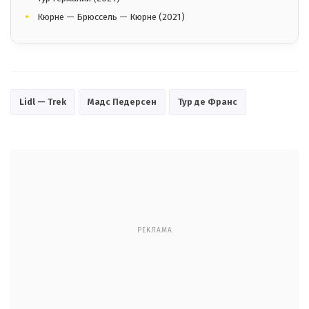
Кюрне — Брюссель — Кюрне (2021)
Lidl — Trek
Мадс Педерсен
Тур де Франс
РЕКЛАМА