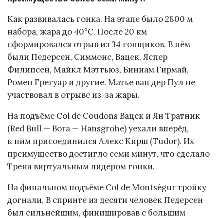
Как развивалась гонка. На этапе было 2800 м
набора, жара до 40°C. После 20 км
сформировался отрыв из 34 гонщиков. В нём
были Педерсен, Симмонс, Вацек, Яспер
Филипсен, Майкл Мэттьюз, Биниам Гирмай,
Ромен Грегуар и другие. Матье ван дер Пул не
участвовал в отрыве из-за жары.
На подъёме Col de Coudons Вацек и Ян Тратник
(Red Bull — Bora — Hansgrohe) уехали вперёд,
к ним присоединился Алекс Кирш (Tudor). Их
преимущество достигло семи минут, что сделало
Трена виртуальным лидером гонки.
На финальном подъёме Col de Montségur тройку
догнали. В спринте из десяти человек Педерсен
был сильнейшим, финишировав с большим