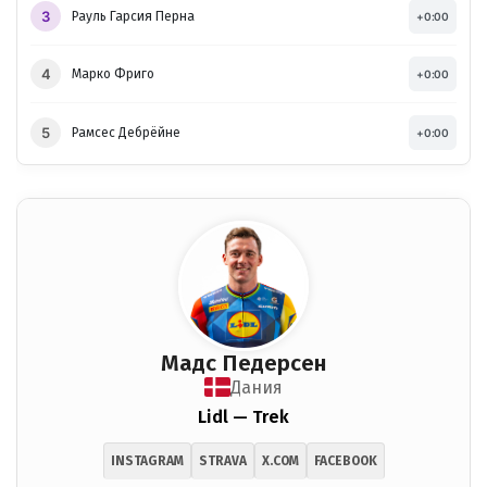
3
Рауль Гарсия Перна
+0:00
4
Марко Фриго
+0:00
5
Рамсес Дебрёйне
+0:00
Мадс Педерсен
Дания
Lidl — Trek
INSTAGRAM
STRAVA
X.COM
FACEBOOK