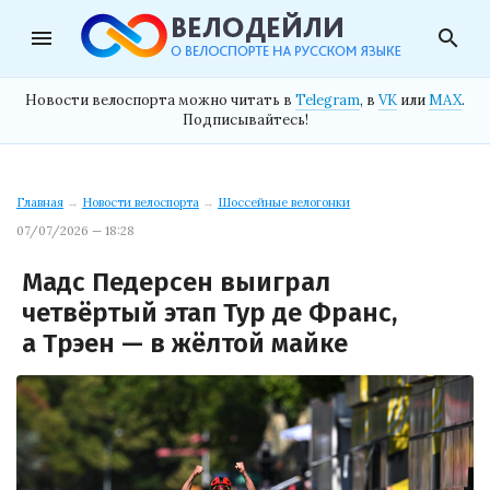
menu
search
Новости велоспорта можно читать в
Telegram
, в
VK
или
MAX
.
Подписывайтесь!
Главная
→
Новости велоспорта
→
Шоссейные велогонки
07/07/2026 — 18:28
Мадс Педерсен выиграл
четвёртый этап Тур де Франс,
а Трэен — в жёлтой майке