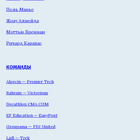
Поль Манье
Жоау Алмейда
Мэттью Бреннан
Ричард Карапас
КОМАНДЫ
Alpecin — Premier Tech
Bahrain — Victorious
Decathlon CMA CGM
EF Education — EasyPost
Groupama — FDJ United
Lidl — Trek