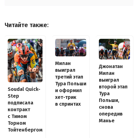
Читайте также:
Милан
Джонатан
выиграл
Милан
третий этап
выиграл
Тура Польши
второй этап
Soudal Quick-
и оформил
Тура
Step
хет-трик
Польши,
подписала
в спринтах
снова
контракт
опередив
с Тимом
Манье
Торном
Тойтенбергом