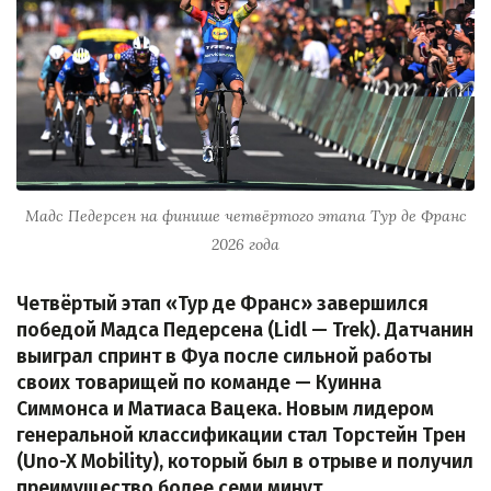
Мадс Педерсен на финише четвёртого этапа Тур де Франс
2026 года
Четвёртый этап «Тур де Франс» завершился
победой Мадса Педерсена (Lidl — Trek). Датчанин
выиграл спринт в Фуа после сильной работы
своих товарищей по команде — Куинна
Симмонса и Матиаса Вацека. Новым лидером
генеральной классификации стал Торстейн Трен
(Uno-X Mobility), который был в отрыве и получил
преимущество более семи минут.