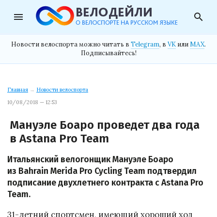
menu
search
Новости велоспорта можно читать в
Telegram
, в
VK
или
MAX
.
Подписывайтесь!
Главная
→
Новости велоспорта
10/08/2018 — 12:53
Мануэле Боаро проведет два года
в Astana Pro Team
Итальянский велогонщик Мануэле Боаро
из Bahrain Merida Pro Cycling Team подтвердил
подписание двухлетнего контракта с Astana Pro
Team.
31-летний спортсмен, имеющий хороший ход