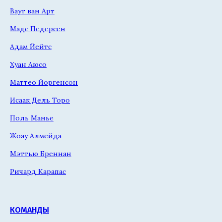
Ваут ван Арт
Мадс Педерсен
Адам Йейтс
Хуан Аюсо
Маттео Йоргенсон
Исаак Дель Торо
Поль Манье
Жоау Алмейда
Мэттью Бреннан
Ричард Карапас
КОМАНДЫ