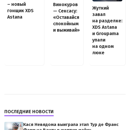
– новый
Винокуров
Жуткий
гонщик XDS
— Сексасу:
завал
Astana
«Оставайся
на разделке:
спокойным
XDS Astana
и выживай»
и Groupama
упали
на одном
люке
ПОСЛЕДНИЕ НОВОСТИ
Кася Невядома выиграла этап Тур де Франс
Фамм на Ванту и желтую майку