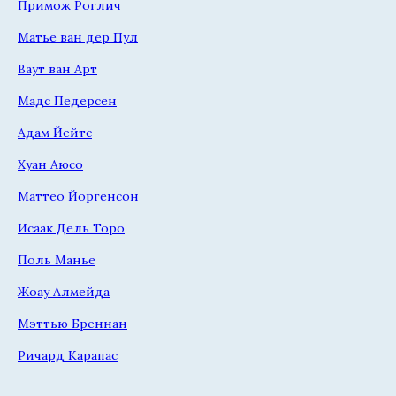
Примож Роглич
Матье ван дер Пул
Ваут ван Арт
Мадс Педерсен
Адам Йейтс
Хуан Аюсо
Маттео Йоргенсон
Исаак Дель Торо
Поль Манье
Жоау Алмейда
Мэттью Бреннан
Ричард Карапас