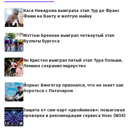
Кася Невядома выиграла этап Тур де Франс
Фамм на Ванту и желтую майку
Мэттью Бреннан выиграл четвертый этап
Вуэльты Бургоса
Ян Кристен выиграл пятый этап Тура Польши,
Леммен сохранил лидерство
Йорнас Вингегор признался, что не знает как
бороться с Погачаром
Защита от сим-карт «двойников»: пошаговая
проверка и рекомендации сервиса Нокс (NOX)