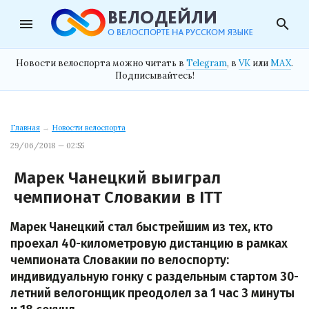
menu
search
Новости велоспорта можно читать в
Telegram
, в
VK
или
MAX
.
Подписывайтесь!
Главная
→
Новости велоспорта
29/06/2018 — 02:55
Марек Чанецкий выиграл
чемпионат Словакии в ITT
Марек Чанецкий стал быстрейшим из тех, кто
проехал 40-километровую дистанцию в рамках
чемпионата Словакии по велоспорту:
индивидуальную гонку с раздельным стартом 30-
летний велогонщик преодолел за 1 час 3 минуты