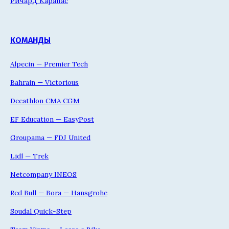
Ричард Карапас
КОМАНДЫ
Alpecin — Premier Tech
Bahrain — Victorious
Decathlon CMA CGM
EF Education — EasyPost
Groupama — FDJ United
Lidl — Trek
Netcompany INEOS
Red Bull — Bora — Hansgrohe
Soudal Quick-Step