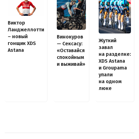
Виктор
Ланджеллотти
– новый
Винокуров
Жуткий
гонщик XDS
— Сексасу:
завал
Astana
«Оставайся
на разделке:
спокойным
XDS Astana
и выживай»
и Groupama
упали
на одном
люке