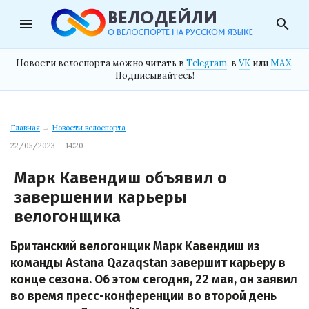
menu
search
Новости велоспорта можно читать в
Telegram
, в
VK
или
MAX
.
Подписывайтесь!
Главная
→
Новости велоспорта
22/05/2023 — 14:20
Марк Кавендиш объявил о
завершении карьеры
велогонщика
Британский велогонщик Марк Кавендиш из
команды Astana Qazaqstan завершит карьеру в
конце сезона. Об этом сегодня, 22 мая, он заявил
во время пресс-конференции во второй день