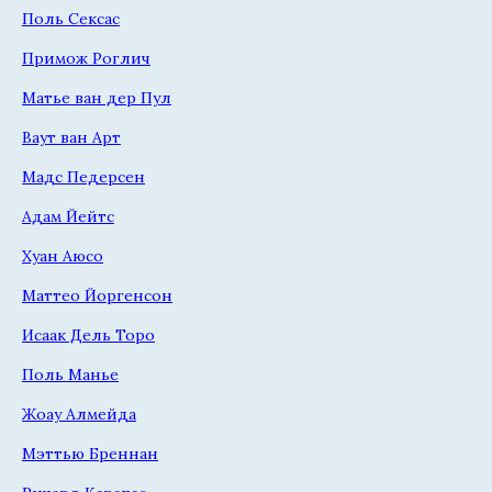
Поль Сексас
Примож Роглич
Матье ван дер Пул
Ваут ван Арт
Мадс Педерсен
Адам Йейтс
Хуан Аюсо
Маттео Йоргенсон
Исаак Дель Торо
Поль Манье
Жоау Алмейда
Мэттью Бреннан