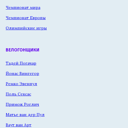
Чемпионат мира
Чемпионат Европы
Олимпийские игры
ВЕЛОГОНЩИКИ
Тадей Погачар
Йонас Вингегор
Ремко Эвенпул
Поль Сексас
Примож Роглич
Матье ван дер Пул
Ваут ван Арт