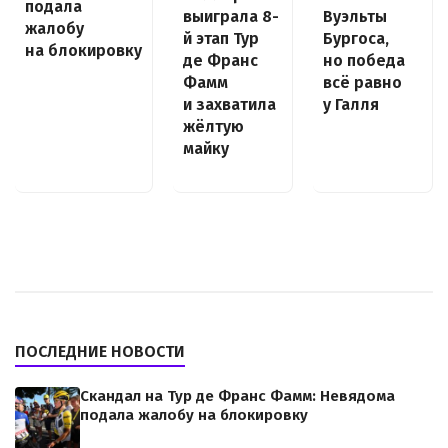
подала
выиграла 8-
Вуэльты
жалобу
й этап Тур
Бургоса,
на блокировку
де Франс
но победа
Фамм
всё равно
и захватила
у Галля
жёлтую
майку
ПОСЛЕДНИЕ НОВОСТИ
Скандал на Тур де Франс Фамм: Невядома
подала жалобу на блокировку