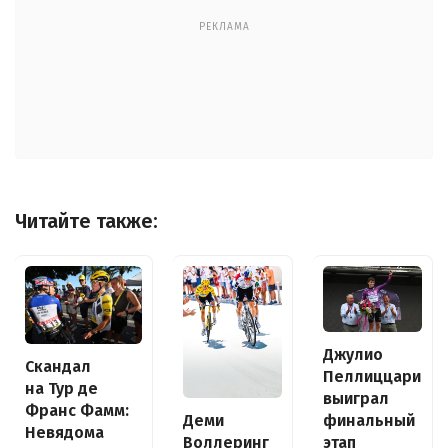
РЕКЛАМА
Читайте также:
Джулио
Скандал
Пеллиццари
на Тур де
выиграл
Франс Фамм:
Деми
финальный
Невядома
Воллеринг
этап