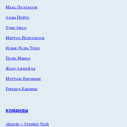
Мадс Педерсен
Адам Йейтс
Хуан Аюсо
Маттео Йоргенсон
Исаак Дель Торо
Поль Манье
Жоау Алмейда
Мэттью Бреннан
Ричард Карапас
КОМАНДЫ
Alpecin — Premier Tech