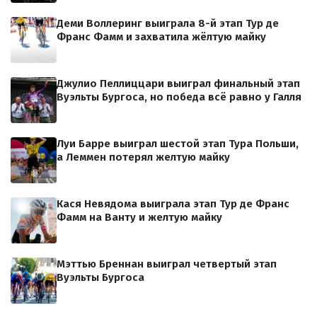
Деми Воллеринг выиграла 8-й этап Тур де
Франс Фамм и захватила жёлтую майку
Джулио Пеллиццари выиграл финальный этап
Вуэльты Бургоса, но победа всё равно у Галля
Луи Барре выиграл шестой этап Тура Польши,
а Леммен потерял желтую майку
Кася Невядома выиграла этап Тур де Франс
Фамм на Ванту и желтую майку
Мэттью Бреннан выиграл четвертый этап
Вуэльты Бургоса