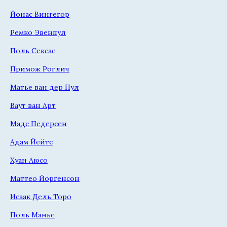
Йонас Вингегор
Ремко Эвенпул
Поль Сексас
Примож Роглич
Матье ван дер Пул
Ваут ван Арт
Мадс Педерсен
Адам Йейтс
Хуан Аюсо
Маттео Йоргенсон
Исаак Дель Торо
Поль Манье