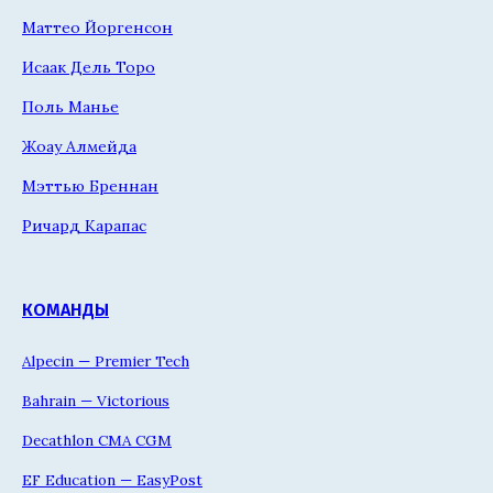
Маттео Йоргенсон
Исаак Дель Торо
Поль Манье
Жоау Алмейда
Мэттью Бреннан
Ричард Карапас
КОМАНДЫ
Alpecin — Premier Tech
Bahrain — Victorious
Decathlon CMA CGM
EF Education — EasyPost