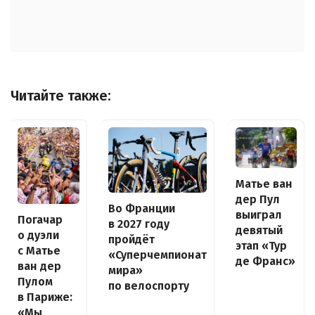
Читайте также:
Матье ван
дер Пул
Во Франции
выиграл
Погачар
в 2027 году
девятый
о дуэли
пройдёт
этап «Тур
с Матье
«Суперчемпионат
де Франс»
ван дер
мира»
Пулом
по велоспорту
в Париже:
«Мы