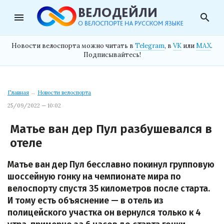
menu
search
Новости велоспорта можно читать в
Telegram
, в
VK
или
MAX
.
Подписывайтесь!
Главная
→
Новости велоспорта
25/09/2022 — 10:02
Матье ван дер Пул разбушевался в
отеле
Матье ван дер Пул бесславно покинул групповую
шоссейную гонку на чемпионате мира по
велоспорту спустя 35 километров после старта.
И тому есть объяснение — в отель из
полицейского участка он вернулся только к 4