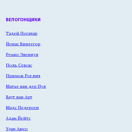
ВЕЛОГОНЩИКИ
Тадей Погачар
Йонас Вингегор
Ремко Эвенпул
Поль Сексас
Примож Роглич
Матье ван дер Пул
Ваут ван Арт
Мадс Педерсен
Адам Йейтс
Хуан Аюсо