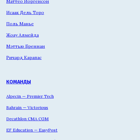
Маттео Йоргенсон
Исаак Дель Торо
Поль Манье
Жоау Алмейда
Мэттью Бреннан
Ричард Карапас
КОМАНДЫ
Alpecin — Premier Tech
Bahrain — Victorious
Decathlon CMA CGM
EF Education — EasyPost