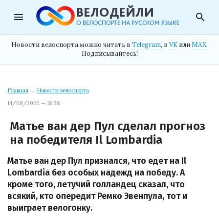
menu
search
Новости велоспорта можно читать в
Telegram
, в
VK
или
MAX
.
Подписывайтесь!
Главная
→
Новости велоспорта
14/08/2020 — 18:38
Матье ван дер Пул сделал прогноз
на победителя Il Lombardia
Матье ван дер Пул признался, что едет на Il
Lombardia без особых надежд на победу. А
кроме того, летучий голландец сказал, что
всякий, кто опередит Ремко Эвенпула, тот и
выиграет велогонку.