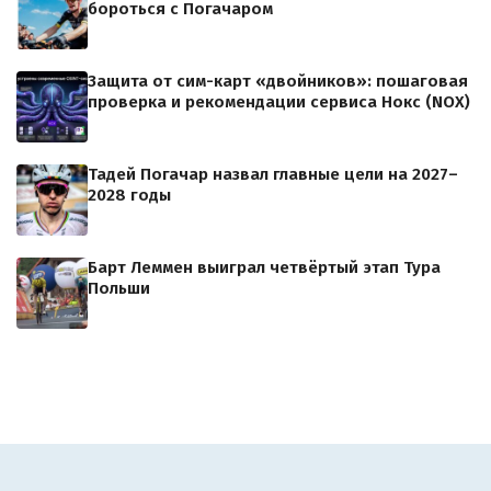
бороться с Погачаром
Защита от сим-карт «двойников»: пошаговая
проверка и рекомендации сервиса Нокс (NOX)
Тадей Погачар назвал главные цели на 2027–
2028 годы
Барт Леммен выиграл четвёртый этап Тура
Польши