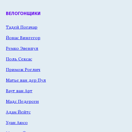
ВЕЛОГОНЩИКИ
Тадей Погачар
Йонас Вингегор
Ремко Эвенпул
Поль Сексас
Примож Роглич
Матье ван дер Пул
Ваут ван Арт
Мадс Педерсен
Адам Йейтс
Хуан Аюсо