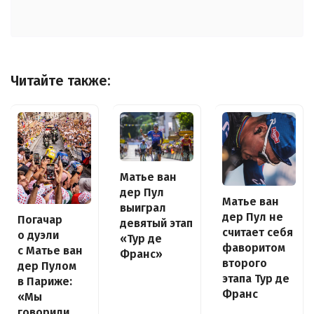
Читайте также:
Матье ван
дер Пул
Матье ван
выиграл
дер Пул не
Погачар
девятый этап
считает себя
о дуэли
«Тур де
фаворитом
с Матье ван
Франс»
второго
дер Пулом
этапа Тур де
в Париже:
Франс
«Мы
говорили