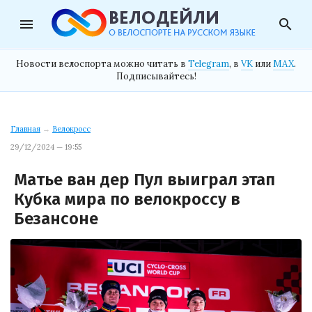
menu
search
Новости велоспорта можно читать в
Telegram
, в
VK
или
MAX
.
Подписывайтесь!
Главная
→
Велокросс
29/12/2024 — 19:55
Матье ван дер Пул выиграл этап
Кубка мира по велокроссу в
Безансоне