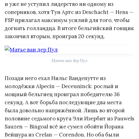
и уже не уступил лидерство ни одному из
соперников, хотя Тун Артс из Deschacht — Hens —
FSP прилагал максимум усилий для того, чтобы
догнать голландца. В итоге бельгийский гонщик
закончил вторым, проиграв 20 секунд.
Матье ван дер Пул
Позади него ехал Нильс Вандепутте из
молодёжки Alpecin — Deceuninck: рослый и
мощный бельгиец проиграл победителю 36
секунд. А вот борьба последующие два места
была довольно напряжённой. Лишь во второй
половине седьмого круга Эли Изербит из Pauwels
Sauzen — Bingoal всё же сумел обойти Йорана
Вейшура из Crelan — Corendon. Но оба были