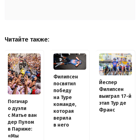
Читайте также:
Филипсен
Йеспер
посвятил
Филипсен
победу
выиграл 17-й
на Туре
Погачар
этап Тур де
команде,
о дуэли
Франс
которая
с Матье ван
верила
дер Пулом
в него
в Париже:
«Мы