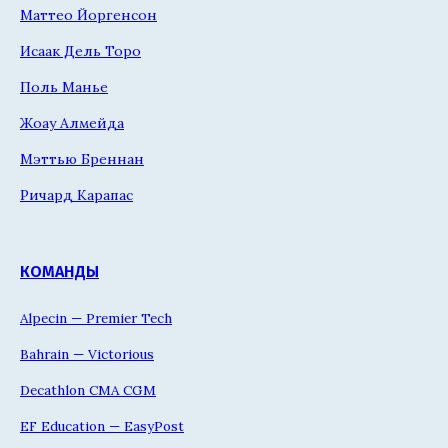
Маттео Йоргенсон
Исаак Дель Торо
Поль Манье
Жоау Алмейда
Мэттью Бреннан
Ричард Карапас
КОМАНДЫ
Alpecin — Premier Tech
Bahrain — Victorious
Decathlon CMA CGM
EF Education — EasyPost