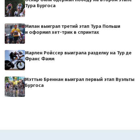
Тура Бургоса
Милан выиграл третий этап Тура Польши
и оформил хет-трик в спринтах
Марлен Ройссер выиграла разделку на Тур де
Франс Фамм
Мэттью Бреннан выиграл первый этап Вуэльты
Бургоса