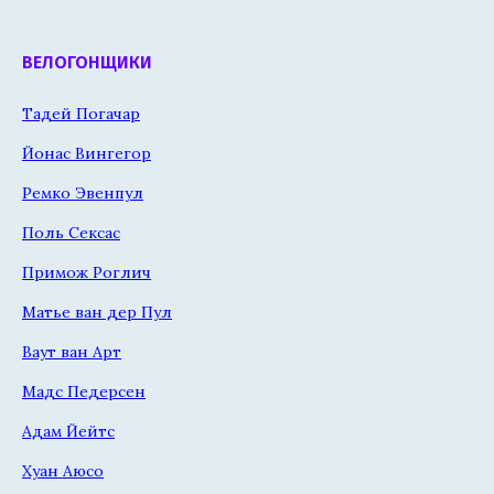
ВЕЛОГОНЩИКИ
Тадей Погачар
Йонас Вингегор
Ремко Эвенпул
Поль Сексас
Примож Роглич
Матье ван дер Пул
Ваут ван Арт
Мадс Педерсен
Адам Йейтс
Хуан Аюсо