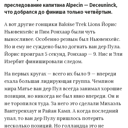
преследование капитана Alpecin — Deceuninck,
что добрался до финиша только четвёртым.
А вот другие гонщики Baloise Trek Lions Йорис
Ньювенхейс и Пим Ронхаар были чуть
выносливее. Особенно резвым был Ньювенхейс.
Но и ему не суждено было догнать ван дер Пула.
Йорис проиграл 5 секунд, Ронхаар — 9. Нис и Эли
Изербит финишировали следом.
На первых кругах — всего их было 9 — впереди
ехала большая лидирующая группа. Чемпион
мира Матье ван дер Пул всегда занимал хорошие
позиции, но никогда не был явно впереди. Он и
не торопился туда. За него это сделали Михаэль
Вантуренхаут и Райан Камп. А когда последний
упал, то ван дер Пулу пришлось потерять
несколько позиций. Но голландца это не