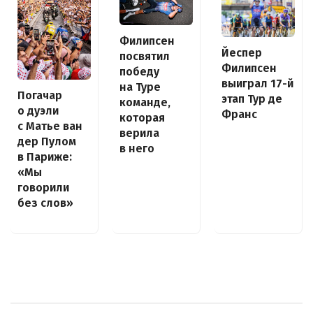
Филипсен
Йеспер
посвятил
Филипсен
победу
выиграл 17-й
на Туре
Погачар
этап Тур де
команде,
о дуэли
Франс
которая
с Матье ван
верила
дер Пулом
в него
в Париже:
«Мы
говорили
без слов»