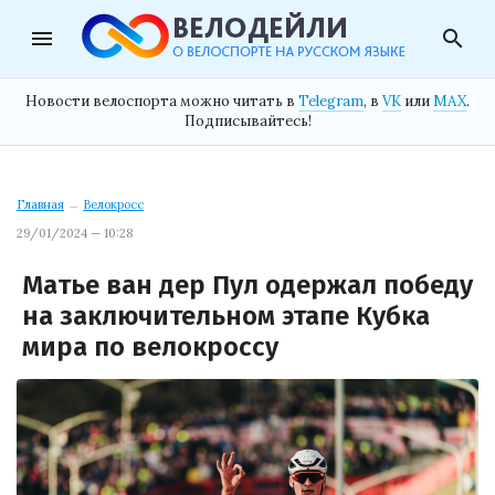
menu
search
Новости велоспорта можно читать в
Telegram
, в
VK
или
MAX
.
Подписывайтесь!
Главная
→
Велокросс
29/01/2024 — 10:28
Матье ван дер Пул одержал победу
на заключительном этапе Кубка
мира по велокроссу