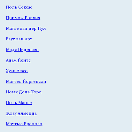
Поль Сексас
Примож Роглич
Матье ван дер Пул
Ваут ван Арт
Мадс Педерсен
Адам Йейтс
Хуан Аюсо
Маттео Йоргенсон
Исаак Дель Торо
Поль Манье
Жоау Алмейда
Мэттью Бреннан