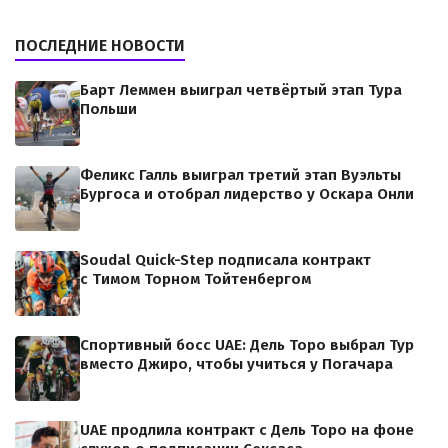
ПОСЛЕДНИЕ НОВОСТИ
Барт Леммен выиграл четвёртый этап Тура
Польши
Феликс Галль выиграл третий этап Вуэльты
Бургоса и отобрал лидерство у Оскара Онли
Soudal Quick-Step подписала контракт
с Тимом Торном Тойтенбергом
Спортивный босс UAE: Дель Торо выбрал Тур
вместо Джиро, чтобы учиться у Погачара
UAE продлила контракт с Дель Торо на фоне