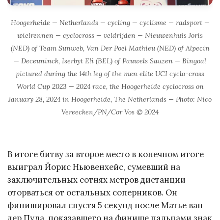
Hoogerheide — Netherlands — cycling — cyclisme — radsport —
wielrennen — cyclocross — veldrijden — Nieuwenhuis Joris
(NED) of Team Sunweb, Van Der Poel Mathieu (NED) of Alpecin
— Deceuninck, Iserbyt Eli (BEL) of Pauwels Sauzen — Bingoal
pictured during the 14th leg of the men elite UCI cyclo-cross
World Cup 2023 — 2024 race, the Hoogerheide cyclocross on
January 28, 2024 in Hoogerheide, The Netherlands — Photo: Nico
Vereecken/PN/Cor Vos © 2024
В итоге битву за второе место в конечном итоге
выиграл Йорис Ньювенхейс, сумевший на
заключительных сотнях метров дистанции
оторваться от остальных соперников. Он
финишировал спустя 5 секунд после Матье ван
дер Пула, показавшего на финише пальцами знак