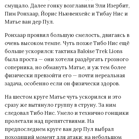
смущало. Далее гонку возглавили Эли Изербит,
Пим Ронхаар, Йорис Ньювенхейс и Тибау Нис и
Матье ван дер Пул.
Ронхаар проявил большую смелость, двигаясь в
очень высоком темпе. Чуть позже Тибо Нис ещё
больше ускорился: тактика Baloise Trek Lions
была проста — они хотели раздёргать грозного
соперника, но обмануть Матье, и уж тем более
физически превзойти его — почти нереальная
задача, особенно если он физически здоров.
На шестом круге Матье чуть ускорился и это
сразу же вытянуло группу в струну. За ним
следовал Тибо Нис. Умело и технично гонщики
пролетали над препятствиями. На
предпоследнем круге ван дер Пул выбрал
походящий момент для атаки: на небольшом